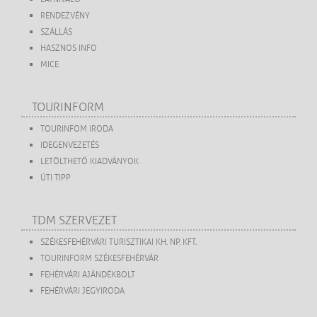
RENDEZVÉNY
SZÁLLÁS
HASZNOS INFO
MICE
TOURINFORM
TOURINFOM IRODA
IDEGENVEZETÉS
LETÖLTHETŐ KIADVÁNYOK
ÚTI TIPP
TDM SZERVEZET
SZÉKESFEHÉRVÁRI TURISZTIKAI KH. NP. KFT.
TOURINFORM SZÉKESFEHÉRVÁR
FEHÉRVÁRI AJÁNDÉKBOLT
FEHÉRVÁRI JEGYIRODA