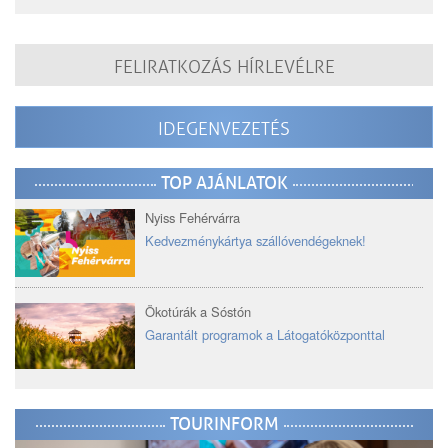
FELIRATKOZÁS HÍRLEVÉLRE
IDEGENVEZETÉS
TOP AJÁNLATOK
Nyiss Fehérvárra
Kedvezménykártya szállóvendégeknek!
Ökotúrák a Sóstón
Garantált programok a Látogatóközponttal
TOURINFORM