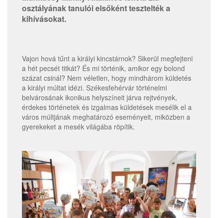
osztályának tanulói elsőként tesztelték a
kihívásokat.
Vajon hová tűnt a királyi kincstárnok? Sikerül megfejteni
a hét pecsét titkát? És mi történik, amikor egy bolond
százat csinál? Nem véletlen, hogy mindhárom küldetés
a királyi múltat idézi. Székesfehérvár történelmi
belvárosának ikonikus helyszíneit járva rejtvények,
érdekes történetek és izgalmas küldetések mesélik el a
város múltjának meghatározó eseményeit, miközben a
gyerekeket a mesék világába röpítik.