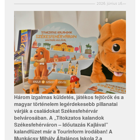
2026. június 16.
Három izgalmas küldetés, játékos fejtörők és a
magyar történelem legérdekesebb pillanatai
várják a családokat Székesfehérvár
belvárosában. A „Titokzatos kalandok
Székesfehérváron – Időutazás Kajlával”
kalandfüzet már a Tourinform irodában! A
Munkácsy Mihály Általános Iskola 2.a