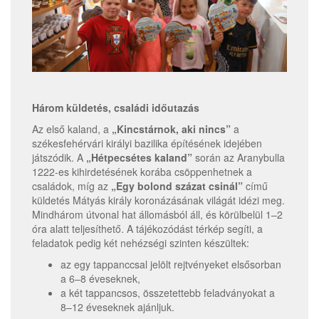
Három küldetés, családi időutazás
Az első kaland, a
„Kincstárnok, aki nincs”
a
székesfehérvári királyi bazilika építésének idejében
játszódik. A
„Hétpecsétes kaland”
során az Aranybulla
1222-es kihirdetésének korába csöppenhetnek a
családok, míg az
„Egy bolond százat csinál”
című
küldetés Mátyás király koronázásának világát idézi meg.
Mindhárom útvonal hat állomásból áll, és körülbelül 1–2
óra alatt teljesíthető. A tájékozódást térkép segíti, a
feladatok pedig két nehézségi szinten készültek:
az egy tappanccsal jelölt rejtvényeket elsősorban
a 6–8 éveseknek,
a két tappancsos, összetettebb feladványokat a
8–12 éveseknek ajánljuk.