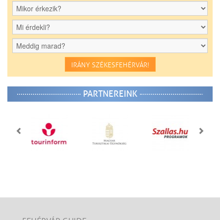
IRÁNY SZÉKESFEHÉRVÁR!
PARTNEREINK