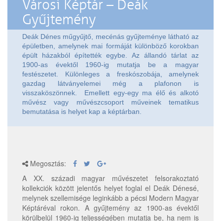
Városi Képtár – Deák
Gyűjtemény
Deák Dénes műgyűjtő, mecénás gyűjteménye látható az
épületben, amelynek mai formáját különböző korokban
épült házakból építették egybe. Az állandó tárlat az
1900-as évektől 1960-ig mutatja be a magyar
festészetet. Különleges a freskószobája, amelynek
gazdag látványelemei még a plafonon is
visszaköszönnek. Emellett egy-egy ma élő és alkotó
művész vagy művészcsoport műveinek tematikus
bemutatása is helyet kap a képtárban.
Megosztás:
A XX. századi magyar művészetet felsorakoztató
kollekciók között jelentős helyet foglal el Deák Dénesé,
melynek szellemisége leginkább a pécsi Modern Magyar
Képtáréval rokon. A gyűjtemény az 1900-as évektől
körülbelül 1960-ig teljességében mutatja be, ha nem is