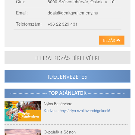
Cím:
8000 Székesfehérvár, Oskola u. 10.
Email:
deak@deakgyujtemeny.hu
Telefonszám:
+36 22 329 431
BEZÁR
FELIRATKOZÁS HÍRLEVÉLRE
IDEGENVEZETÉS
TOP AJÁNLATOK
Nyiss Fehérvárra
Kedvezménykártya szállóvendégeknek!
Ökotúrák a Sóstón