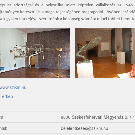
épület adottságai és a helyszűke miatt képtelen vállalkozás az 1945-
jteményen keresztül is a maga teljességében megragadni. Jövőbeni szándé
ek gyakori cseréjével szeretnénk a közönség számára minél többet bemuta
www.szikm.hu
Térkép
m:
8000 Székesfehérvár, Megyeház u. 17
ail:
bejelentkezes@szikm.hu