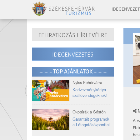
IDEGENVEZET
FELIRATKOZÁS HÍRLEVÉLRE
IDEGENVEZETÉS
TOP AJÁNLATOK
Nyiss Fehérvárra
Kedvezménykártya
szállóvendégeknek!
M
Ökotúrák a Sóstón
Garantált programok
A v
a Látogatóközponttal
Ebb
be a