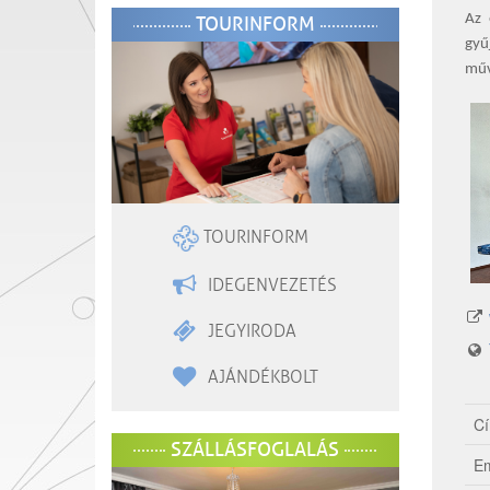
Az 
TOURINFORM
gyű
műv
TOURINFORM
IDEGENVEZETÉS
JEGYIRODA
AJÁNDÉKBOLT
Cí
SZÁLLÁSFOGLALÁS
Em