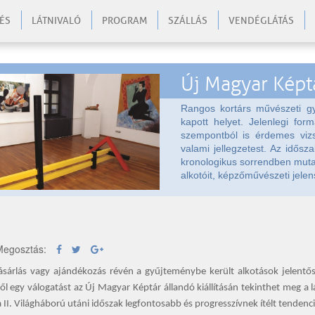
ÉS
LÁTNIVALÓ
PROGRAM
SZÁLLÁS
VENDÉGLÁTÁS
Új Magyar Képt
Rangos kortárs művészeti g
kapott helyet. Jelenlegi form
szempontból is érdemes vizs
valami jellegzetest. Az idősza
kronologikus sorrendben mutat
alkotóit, képzőművészeti jelen
egosztás:
ásárlás vagy ajándékozás révén a gyűjteménybe került alkotások jelentős 
ől egy válogatást az Új Magyar Képtár állandó kiállításán tekinthet meg a 
 II. Világháború utáni időszak legfontosabb és progresszívnek ítélt tendenci