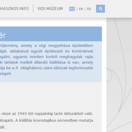
HASZNOS INFO
VIDI MÚZEUM
HU
EN
DE
ár
yűjtemény, amely a régi megyeháza épületében
áját, ablakaival együtt építészeti és kortörténeti
gálni, ugyanis minden korból meghagytak rajta
ki tárlatok mellett állandó kiállítása is van, amely
ja be a II. világháború utáni időszak legfontosabb
ségeit.
része az 1945-től napjainkig tartó időszakból való.
látogató. A kiállítás kronologikus sorrendben mutatja
áit.