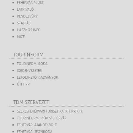
FEHÉRVÁR PLUSZ
LÁTNIVALÓ
RENDEZVÉNY
SZÁLLÁS
HASZNOS INFO
MICE
TOURINFORM
TOURINFOM IRODA
IDEGENVEZETÉS
LETÖLTHETŐ KIADVÁNYOK
ÚTI TIPP
TDM SZERVEZET
SZÉKESFEHÉRVÁRI TURISZTIKAI KH. NP. KFT.
TOURINFORM SZÉKESFEHÉRVÁR
FEHÉRVÁRI AJÁNDÉKBOLT
FEHÉRVÁRI JEGYIRODA