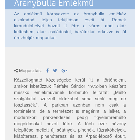
Aranybulla Emlékmű
Az emlékmű környezete az Aranybulla emlékév
alkalmából teljes felújításon esett át. Remek
kirándulóhelyet hozott itt létre a város, ahol akár
kettesben, akár családostul, barátokkal érkezve is jól
érezhetjük magunkat.
Megosztás:
Kézzelfogható közelségebe kerül itt a történelem,
amikor kibetűzzük Rétfalvi Sándor 1972-ben készített
mészkő emlékművének körbefutó feliratát: „Méltó
szolgálattal szerzett birtokából soha senki meg ne
fosztassék.”. A parkban azonban nem csak a
történelem, de a természet is megérinti a lelket, a
modernkori parkrendezés pedig figyelemreméltó
megoldásokat hozott létre. A több ezer növény
telepítése mellett új sétányok, pihenők, tűzrakóhelyek,
kilátóterasz, pihenőterasz és az Árpád-lépcső épült,