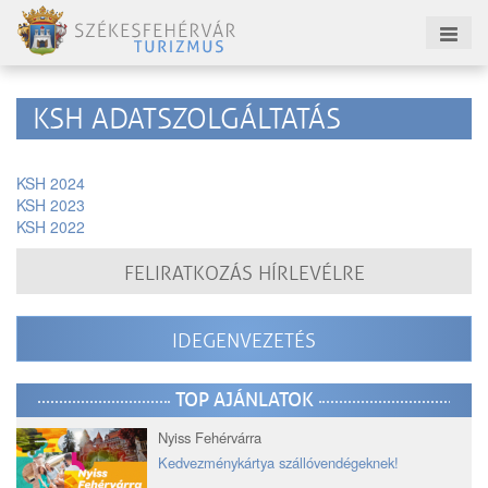
KSH ADATSZOLGÁLTATÁS
KSH 2024
KSH 2023
KSH 2022
FELIRATKOZÁS HÍRLEVÉLRE
IDEGENVEZETÉS
TOP AJÁNLATOK
Nyiss Fehérvárra
Kedvezménykártya szállóvendégeknek!