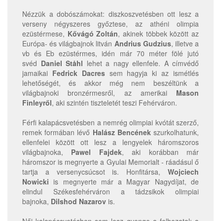
Nézzük a dobószámokat: diszkoszvetésben ott lesz a
verseny négyszeres győztese, az athéni olimpia
ezüstérmese,
Kővágó Zoltán
, akinek többek között az
Európa- és világbajnok litván
Andrius Gudzius
, illetve a
vb és Eb ezüstérmes, idén már 70 méter fölé jutó
svéd
Daniel Ståhl
lehet a nagy ellenfele. A címvédő
jamaikai
Fedrick Dacres
sem hagyja ki az ismétlés
lehetőségét, és akkor még nem beszéltünk a
világbajnoki bronzérmesről, az amerikai
Mason
Finleyről
, aki szintén tiszteletét teszi Fehérváron.
Férfi kalapácsvetésben a nemrég olimpiai kvótát szerző,
remek formában lévő
Halász Bencének
szurkolhatunk,
ellenfelei között ott lesz a lengyelek háromszoros
világbajnoka,
Pawel Fajdek
, aki korábban már
háromszor is megnyerte a Gyulai Memorialt - ráadásul ő
tartja a versenycsúcsot is. Honfitársa,
Wojciech
Nowicki
is megnyerte már a Magyar Nagydíjat, de
elindul Székesfehérváron a tádzsikok olimpiai
bajnoka,
Dilshod Nazarov
is.