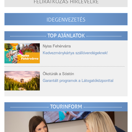
FELIRATKOZÁS HÍRLEVÉLRE
IDEGENVEZETÉS
TOP AJÁNLATOK
Nyiss Fehérvárra
Kedvezménykártya szállóvendégeknek!
Ökotúrák a Sóstón
Garantált programok a Látogatóközponttal
TOURINFORM