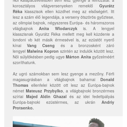
Női kalapácsvetésben sem lesz gyenge a felhozatal: a
korosztályos világversenyeken remeklő
Gyurátz
Réka
klasszisok ellen küzdhet meg az elsőségért. Itt
lesz a szám élő legendája, a verseny ötszörös győztese,
az olimpiai bajnok, négyszeres Európa- és háromszoros
világbajnok
Anita Wlodarczyk
is. A lengyel
klasszisnak Gyurátz Réka mellett meg kell küzdenie a
londoni vb két másik érmesével is, az ezüstöt nyerő
kínai
Vang Cseng
és a bronzosként záró
lengyel
Malwina Kopron
szintén az indulók között lesz.
Női súlylökésben pedig ugye
Márton Anita
győzelméért
szoríthatunk.
Az ugró számokban sem lesz gyenge a mezőny. Férfi
magasugrásban a világbajnok bahamai
Donald
Thomas
ellenfelei között ott lesz az Európa-bajnok
német
Mateusz Przybylko
, a világbajnoki bronzérmes
szíriai
Majed Aldin Ghazal
és az idei fedettpályás
Európa-bajnoki ezüstérmes, az ukrán
Andriy
Protsenko.