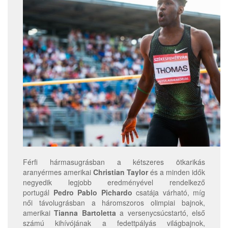
Férfi hármasugrásban a kétszeres ötkarikás
aranyérmes amerikai
Christian Taylor
és a minden idők
negyedik legjobb eredményével rendelkező
portugál
Pedro Pablo Pichardo
csatája várható, míg
női távolugrásban a háromszoros olimpiai bajnok,
amerikai
Tianna Bartoletta
a versenycsúcstartó, első
számú kihívójának a fedettpályás világbajnok,