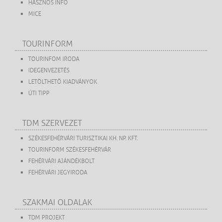
HASZNOS INFO
MICE
TOURINFORM
TOURINFOM IRODA
IDEGENVEZETÉS
LETÖLTHETŐ KIADVÁNYOK
ÚTI TIPP
TDM SZERVEZET
SZÉKESFEHÉRVÁRI TURISZTIKAI KH. NP. KFT.
TOURINFORM SZÉKESFEHÉRVÁR
FEHÉRVÁRI AJÁNDÉKBOLT
FEHÉRVÁRI JEGYIRODA
SZAKMAI OLDALAK
TDM PROJEKT