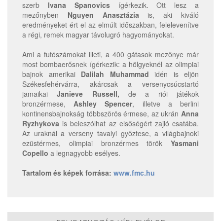
szerb
Ivana Spanovics
ígérkezik. Ott lesz a
mezőnyben
Nguyen Anasztázia
is, aki kiváló
eredményeket ért el az elmúlt időszakban, felelevenítve
a régi, remek magyar távolugró hagyományokat.
Ami a futószámokat illeti, a 400 gátasok mezőnye már
most bombaerősnek ígérkezik: a hölgyeknél az olimpiai
bajnok amerikai
Dalilah Muhammad
idén is eljön
Székesfehérvárra, akárcsak a versenycsúcstartó
jamaikai
Janieve Russell,
de a riói játékok
bronzérmese,
Ashley Spencer
, illetve a berlini
kontinensbajnokság többszörös érmese, az ukrán
Anna
Ryzhykova
is beleszólhat az elsőségért zajló csatába.
Az uraknál a verseny tavalyi győztese, a világbajnoki
ezüstérmes, olimpiai bronzérmes török
Yasmani
Copello
a legnagyobb esélyes.
Tartalom és képek forrása:
www.fmc.hu