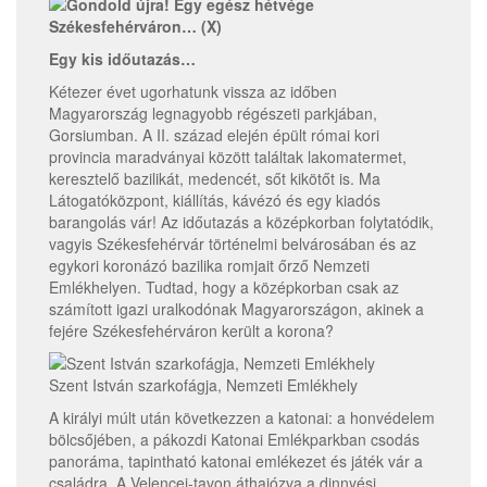
Egy kis időutazás…
Kétezer évet ugorhatunk vissza az időben
Magyarország legnagyobb régészeti parkjában,
Gorsiumban. A II. század elején épült római kori
provincia maradványai között találtak lakomatermet,
keresztelő bazilikát, medencét, sőt kikötőt is. Ma
Látogatóközpont, kiállítás, kávézó és egy kiadós
barangolás vár! Az időutazás a középkorban folytatódik,
vagyis Székesfehérvár történelmi belvárosában és az
egykori koronázó bazilika romjait őrző Nemzeti
Emlékhelyen. Tudtad, hogy a középkorban csak az
számított igazi uralkodónak Magyarországon, akinek a
fejére Székesfehérváron került a korona?
Szent István szarkofágja, Nemzeti Emlékhely
A királyi múlt után következzen a katonai: a honvédelem
bölcsőjében, a pákozdi Katonai Emlékparkban csodás
panoráma, tapintható katonai emlékezet és játék vár a
családra. A Velencei-tavon áthajózva a dinnyési