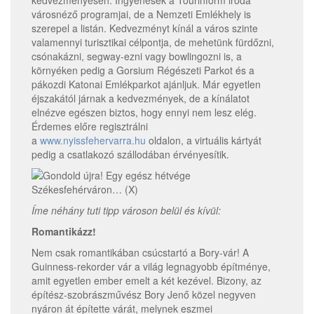
kedvezményesen. Ingyenesek a Tourinform iroda
városnéző programjai, de a Nemzeti Emlékhely is
szerepel a listán. Kedvezményt kínál a város szinte
valamennyi turisztikai célpontja, de mehetünk fürdőzni,
csónakázni, segway-ezni vagy bowlingozni is, a
környéken pedig a Gorsium Régészeti Parkot és a
pákozdi Katonai Emlékparkot ajánljuk. Már egyetlen
éjszakától járnak a kedvezmények, de a kínálatot
elnézve egészen biztos, hogy ennyi nem lesz elég.
Érdemes előre regisztrálni
a
www.nyissfehervarra.hu
oldalon, a virtuális kártyát
pedig a csatlakozó szállodában érvényesítik.
Íme néhány tuti tipp városon belül és kívül:
Romantikázz!
Nem csak romantikában csúcstartó a Bory-vár! A
Guinness-rekorder vár a világ legnagyobb építménye,
amit egyetlen ember emelt a két kezével. Bizony, az
építész-szobrászművész Bory Jenő közel negyven
nyáron át építette várát, melynek eszmei