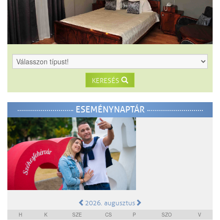
KERESÉS
ESEMÉNYNAPTÁR
2026. augusztus
H
K
SZE
CS
P
SZO
V