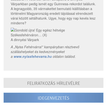
Várparkban pedig ismét egy Guinness-rekordot találunk.
A legnagyobb, 35 vármakettet bemutató kiállításban a
történelmi Magyarország eredeti tájolással elrendezett
várai között sétálhatunk. Ugye, hogy egy nap kevés lesz
minderre?
A dinnyési Várpark
A „Nyiss Fehérvárra!” kampányban résztvevő
szálláshelyeket és kedvezményeket
a
www.nyissfehevarra.hu
oldalon találod.
FELIRATKOZÁS HÍRLEVÉLRE
IDEGENVEZETÉS