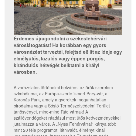
Érdemes újragondolni a székesfehérvári
városlátogatást! Ha korábban egy gyors
városnézést terveztél, felejtsd el! Itt az ideje egy
elmélyülős, lazulós vagy éppen pörgős,
kirándulós hétvégét beiktatni a királyi
városban.
A varázslatos történelmi belváros, az örök szerelem
szimbóluma, az Európa-szerte ismert Bory-vár, a
Koronás Park, amely a gyerekek megunhatatlan
birodalma vagy a Sóstó Természetvédelmi Terület
tanösvényei, mind-mind Rád várnak! A
szállóvendégeket ráadásul most ütős kedvezményekkel
jutalmazza a város. A „Nyiss Fehérvárra!” kártya több
mint 20 féle programot, látnivalót, élményt kínál