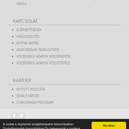
00024
KAPCSOLAT
ELÉRHETŐSÉGEK
MEGKÖZELÍTÉS
NYITVA TARTÁS
ADATVÉDELMI TÁJÉKOZTATÓ
KÖZÉRDEKŰ ADATOK MEGISMERÉSE
KÖZÉRDEKŰ ADATOK KÖZZÉTÉTELE
KARRIER
NYITOTT POZÍCIÓK
DUÁLIS KÉPZÉS
GYAKORNOKI PROGRAM
A cookie-k segítenek szolgáltatásaink biztosításában.
Rendben
Szolgáltatásaink használatával Ön beleegyezik a cookie-k