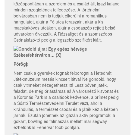
középpontjában a szerelem és a család áll, igazi kaland
minden szegletének felfedezése. A történelmi
belvárosban nem is tudjuk elkerülni a romantikus
hangulatot, akár a Fő utca teraszain, akár a kis
macskaköves utcákon, akár a csodaszép rejtett belső
udvarokon élvezzük. A Rózsaliget és a szomszédos
Csónakázó-tó pedig a legszebb szelfikért kiált.
Pörögj!
Nem csak a gyerekek fognak felpörögni a Hetedhét
Játékmúzeum mesés kincseit látva! Ne gondold, hogy
csak vitrineket nézegethetsz itt! Lesz bőven játék,
feladat, de még óriástársas is! A városnéző kisvonat és
a Koronás Park is a családok kedvence, a prímet pedig
a Sóstó Természetvédelmi Terület viszi, ahol a
kirándulás, a természet csodái és a játék kéz a kézben
járnak. Ezután jöhetnek az igazán aktív programok: a
gokart, bowling és falmászás mellett már segway-
ezhetünk is Fehérvár több pontján.