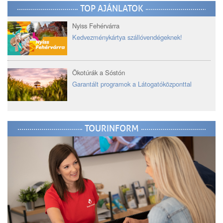
TOP AJÁNLATOK
Nyiss Fehérvárra
Kedvezménykártya szállóvendégeknek!
Ökotúrák a Sóstón
Garantált programok a Látogatóközponttal
TOURINFORM