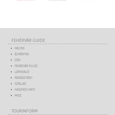
FEHÉRVÁR GUIDE
HELYEK
ÉLMÉNYEK
ÍZEK
FEHÉRVÁR PLUSZ
LÁTNIVALÓ
RENDEZVÉNY
SZÁLLÁS
HASZNOS INFO
MICE
TOURINFORM