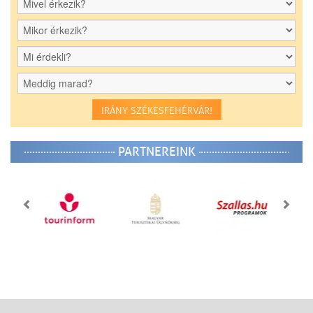
IRÁNY SZÉKESFEHÉRVÁR!
PARTNEREINK