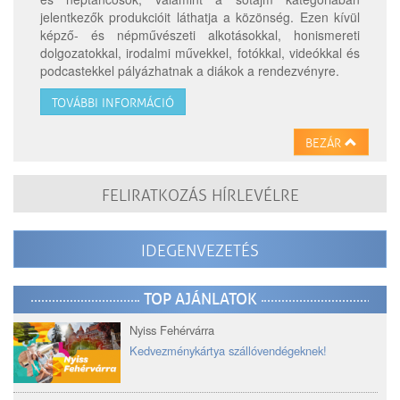
jelentkezők produkcióit láthatja a közönség. Ezen kívül
képző- és népművészeti alkotásokkal, honismereti
dolgozatokkal, irodalmi művekkel, fotókkal, videókkal és
podcastekkel pályázhatnak a diákok a rendezvényre.
TOVÁBBI INFORMÁCIÓ
BEZÁR
FELIRATKOZÁS HÍRLEVÉLRE
IDEGENVEZETÉS
TOP AJÁNLATOK
Nyiss Fehérvárra
Kedvezménykártya szállóvendégeknek!