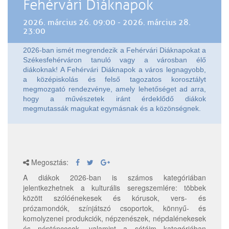
Fehérvári Diáknapok
2026. március 26. 09:00 - 2026. március 28.
23:00
2026-ban ismét megrendezik a Fehérvári Diáknapokat a
Székesfehérváron tanuló vagy a városban élő
diákoknak! A Fehérvári Diáknapok a város legnagyobb,
a középiskolás és felső tagozatos korosztályt
megmozgató rendezvénye, amely lehetőséget ad arra,
hogy a művészetek iránt érdeklődő diákok
megmutassák magukat egymásnak és a közönségnek.
Megosztás:
A diákok 2026-ban is számos kategóriában
jelentkezhetnek a kulturális seregszemlére: többek
között szólóénekesek és kórusok, vers- és
prózamondók, színjátszó csoportok, könnyű- és
komolyzenei produkciók, népzenészek, népdalénekesek
és néptáncosok, valamint a sótájm kategóriában