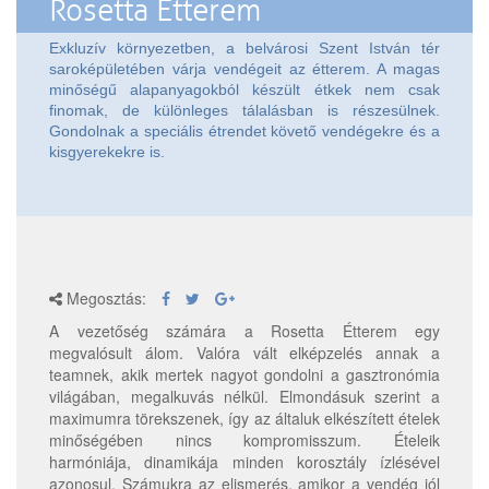
Rosetta Étterem
Exkluzív környezetben, a belvárosi Szent István tér
saroképületében várja vendégeit az étterem. A magas
minőségű alapanyagokból készült étkek nem csak
finomak, de különleges tálalásban is részesülnek.
Gondolnak a speciális étrendet követő vendégekre és a
kisgyerekekre is.
Megosztás:
A vezetőség számára a Rosetta Étterem egy
megvalósult álom. Valóra vált elképzelés annak a
teamnek, akik mertek nagyot gondolni a gasztronómia
világában, megalkuvás nélkül. Elmondásuk szerint a
maximumra törekszenek, így az általuk elkészített é
telek
minőségében nincs kompromisszum. Ételeik
harmóniája, dinamikája minden korosztály ízlésével
azonosul. Számukra az elismerés, amikor a vendég jól