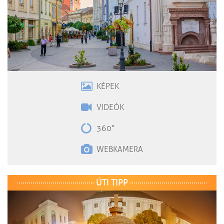
KÉPEK
VIDEÓK
360°
WEBKAMERA
ÚTI TIPP