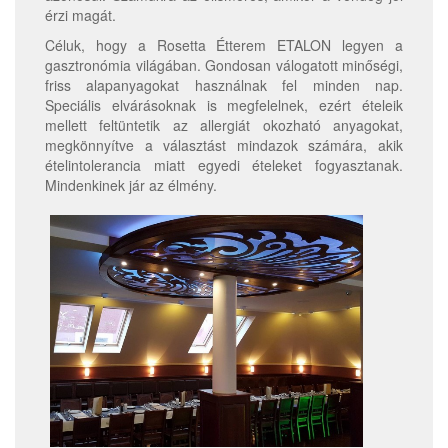
érzi magát.
Céluk, hogy a Rosetta Étterem ETALON legyen a
gasztronómia világában. Gondosan válogatott minőségi,
friss alapanyagokat használnak fel minden nap.
Speciális elvárásoknak is megfelelnek, ezért ételeik
mellett feltüntetik az allergiát okozható anyagokat,
megkönnyítve a választást mindazok számára, akik
ételintolerancia miatt egyedi ételeket fogyasztanak.
Mindenkinek jár az élmény.