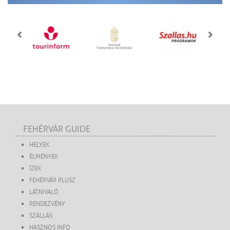
FEHÉRVÁR GUIDE
HELYEK
ÉLMÉNYEK
ÍZEK
FEHÉRVÁR PLUSZ
LÁTNIVALÓ
RENDEZVÉNY
SZÁLLÁS
HASZNOS INFO