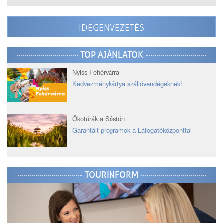
IDEGENVEZETÉS
TOP AJÁNLATOK
Nyiss Fehérvárra
Kedvezménykártya szállóvendégeknek!
Ökotúrák a Sóstón
Garantált programok a Látogatóközponttal
TOURINFORM