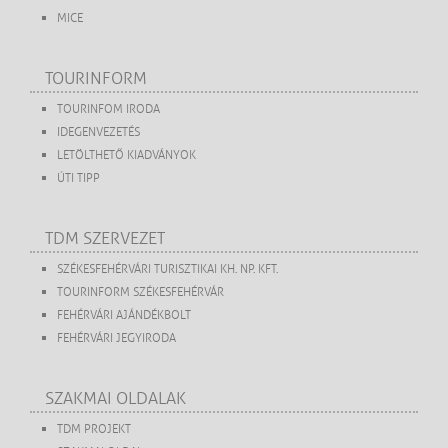
MICE
TOURINFORM
TOURINFOM IRODA
IDEGENVEZETÉS
LETÖLTHETŐ KIADVÁNYOK
ÚTI TIPP
TDM SZERVEZET
SZÉKESFEHÉRVÁRI TURISZTIKAI KH. NP. KFT.
TOURINFORM SZÉKESFEHÉRVÁR
FEHÉRVÁRI AJÁNDÉKBOLT
FEHÉRVÁRI JEGYIRODA
SZAKMAI OLDALAK
TDM PROJEKT