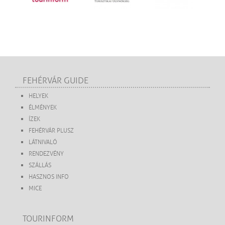
FEHÉRVÁR GUIDE
HELYEK
ÉLMÉNYEK
ÍZEK
FEHÉRVÁR PLUSZ
LÁTNIVALÓ
RENDEZVÉNY
SZÁLLÁS
HASZNOS INFO
MICE
TOURINFORM