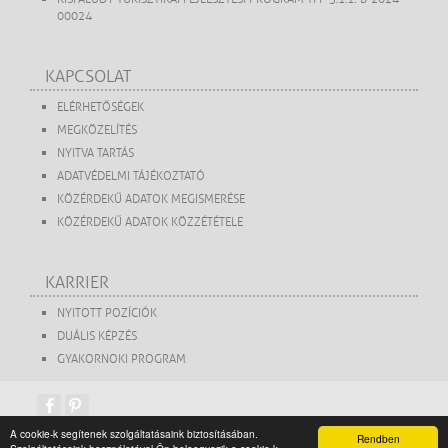
00024
KAPCSOLAT
ELÉRHETŐSÉGEK
MEGKÖZELÍTÉS
NYITVA TARTÁS
ADATVÉDELMI TÁJÉKOZTATÓ
KÖZÉRDEKŰ ADATOK MEGISMERÉSE
KÖZÉRDEKŰ ADATOK KÖZZÉTÉTELE
KARRIER
NYITOTT POZÍCIÓK
DUÁLIS KÉPZÉS
GYAKORNOKI PROGRAM
A cookie-k segítenek szolgáltatásaink biztosításában.
Rendben