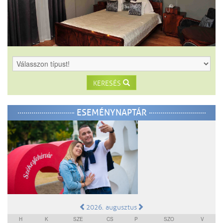
KERESÉS
ESEMÉNYNAPTÁR
2026. augusztus
H
K
SZE
CS
P
SZO
V