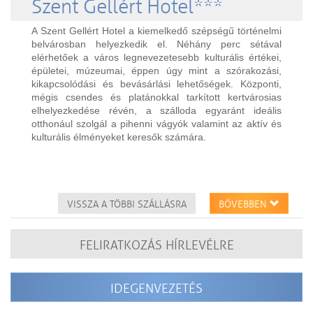
Szent Gellért Hotel***
A Szent Gellért Hotel a kiemelkedő szépségű történelmi
belvárosban helyezkedik el. Néhány perc sétával
elérhetőek a város legnevezetesebb kulturális értékei,
épületei, múzeumai, éppen úgy mint a szórakozási,
kikapcsolódási és bevásárlási lehetőségek. Központi,
mégis csendes és platánokkal tarkított kertvárosias
elhelyezkedése révén, a szálloda egyaránt ideális
otthonául szolgál a pihenni vágyók valamint az aktív és
kulturális élményeket keresők számára.
VISSZA A TÖBBI SZÁLLÁSRA
BŐVEBBEN
FELIRATKOZÁS HÍRLEVÉLRE
IDEGENVEZETÉS