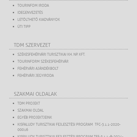
TOURINFOM IRODA
IDEGENVEZETÉS
LETÖLTHETŐ KIADVÁNYOK
ÚTI TIPP
TDM SZERVEZET
SZÉKESFEHÉRVÁRI TURISZTIKAI KH. NP. KFT.
TOURINFORM SZÉKESFEHÉRVÁR
FEHÉRVÁRI AJÁNDÉKBOLT
FEHÉRVÁRI JEGYIRODA
SZAKMAI OLDALAK
TDM PROJEKT
SZAKMAI OLDAL
EGYÉB PROJEKTJEINK
KISFALUDY TURISZTIKAI FEJLESZTÉSI PROGRAM TFC-3.1.1-2020-
00016
KISFALUDY TURISZTIKAI FEJLESZTÉSI PROGRAM TFF-3.1.1.-B-2024-