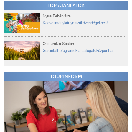
TOP AJÁNLATOK
Nyiss Fehérvárra
Kedvezménykártya szállóvendégeknek!
Ökotúrák a Sóstón
Garantált programok a Látogatóközponttal
TOURINFORM