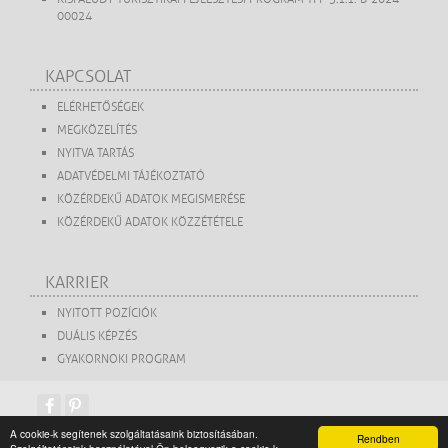
00024
KAPCSOLAT
ELÉRHETŐSÉGEK
MEGKÖZELÍTÉS
NYITVA TARTÁS
ADATVÉDELMI TÁJÉKOZTATÓ
KÖZÉRDEKŰ ADATOK MEGISMERÉSE
KÖZÉRDEKŰ ADATOK KÖZZÉTÉTELE
KARRIER
NYITOTT POZÍCIÓK
DUÁLIS KÉPZÉS
GYAKORNOKI PROGRAM
A cookie-k segítenek szolgáltatásaink biztosításában.
Rendben