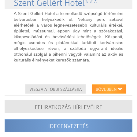
Szent Gellért Hotel***
A Szent Gellért Hotel a kiemelkedő szépségű történelmi
belvárosban helyezkedik el. Néhány perc sétával
elérhetőek a város legnevezetesebb kulturális értékei,
épületei, múzeumai, éppen úgy mint a szórakozási,
kikapcsolódási és bevásárlási lehetőségek. Központi,
mégis csendes és platánokkal tarkított kertvárosias
elhelyezkedése révén, a szálloda egyaránt ideális
otthonául szolgál a pihenni vágyók valamint az aktív és
kulturális élményeket keresők számára.
VISSZA A TÖBBI SZÁLLÁSRA
BŐVEBBEN
FELIRATKOZÁS HÍRLEVÉLRE
IDEGENVEZETÉS