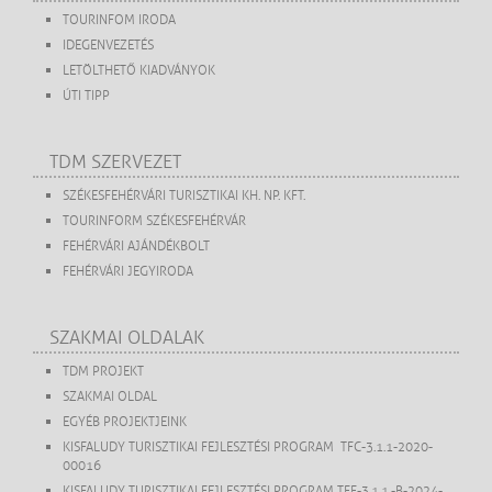
TOURINFOM IRODA
IDEGENVEZETÉS
LETÖLTHETŐ KIADVÁNYOK
ÚTI TIPP
TDM SZERVEZET
SZÉKESFEHÉRVÁRI TURISZTIKAI KH. NP. KFT.
TOURINFORM SZÉKESFEHÉRVÁR
FEHÉRVÁRI AJÁNDÉKBOLT
FEHÉRVÁRI JEGYIRODA
SZAKMAI OLDALAK
TDM PROJEKT
SZAKMAI OLDAL
EGYÉB PROJEKTJEINK
KISFALUDY TURISZTIKAI FEJLESZTÉSI PROGRAM TFC-3.1.1-2020-
00016
KISFALUDY TURISZTIKAI FEJLESZTÉSI PROGRAM TFF-3.1.1.-B-2024-