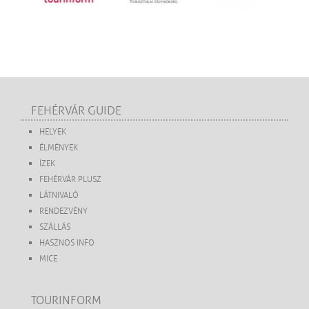
FEHÉRVÁR GUIDE
HELYEK
ÉLMÉNYEK
ÍZEK
FEHÉRVÁR PLUSZ
LÁTNIVALÓ
RENDEZVÉNY
SZÁLLÁS
HASZNOS INFO
MICE
TOURINFORM