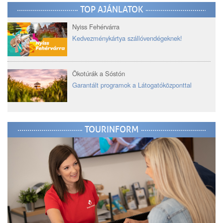
TOP AJÁNLATOK
Nyiss Fehérvárra
Kedvezménykártya szállóvendégeknek!
Ökotúrák a Sóstón
Garantált programok a Látogatóközponttal
TOURINFORM