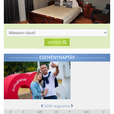
KERESÉS
ESEMÉNYNAPTÁR
2026. augusztus
H
K
SZE
CS
P
SZO
V