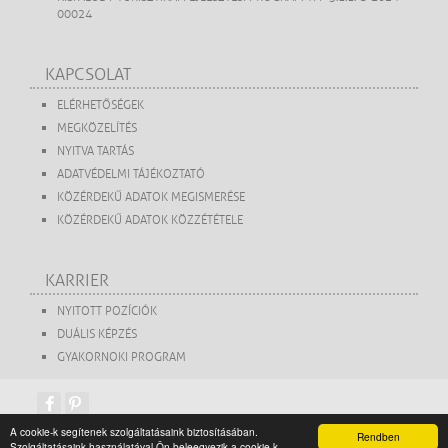
00024
KAPCSOLAT
ELÉRHETŐSÉGEK
MEGKÖZELÍTÉS
NYITVA TARTÁS
ADATVÉDELMI TÁJÉKOZTATÓ
KÖZÉRDEKŰ ADATOK MEGISMERÉSE
KÖZÉRDEKŰ ADATOK KÖZZÉTÉTELE
KARRIER
NYITOTT POZÍCIÓK
DUÁLIS KÉPZÉS
GYAKORNOKI PROGRAM
A cookie-k segítenek szolgáltatásaink biztosításában.
Rendben
Szolgáltatásaink használatával Ön beleegyezik a cookie-k