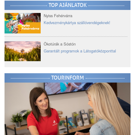
TOP AJÁNLATOK
Nyiss Fehérvárra
Kedvezménykártya szállóvendégeknek!
Ökotúrák a Sóstón
Garantált programok a Látogatóközponttal
TOURINFORM