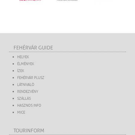
FEHÉRVÁR GUIDE
HELYEK
ÉLMÉNYEK
ÍZEK
FEHÉRVÁR PLUSZ
LÁTNIVALÓ
RENDEZVÉNY
SZÁLLÁS
HASZNOS INFO
MICE
TOURINFORM