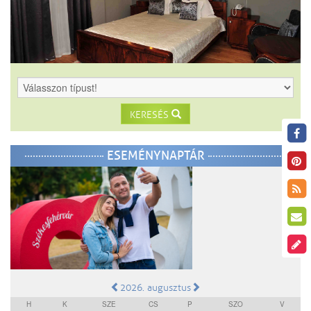
KERESÉS
ESEMÉNYNAPTÁR
2026. augusztus
H
K
SZE
CS
P
SZO
V