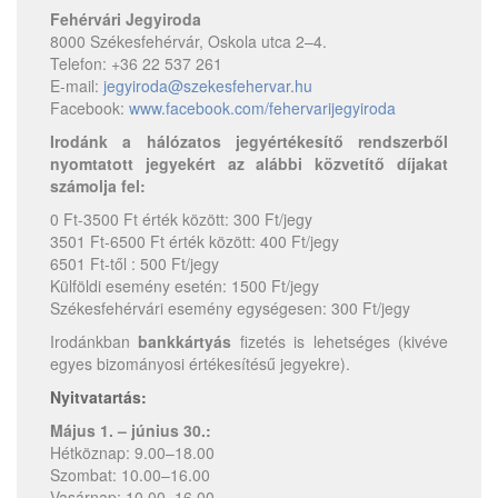
Fehérvári Jegyiroda
8000 Székesfehérvár, Oskola utca 2–4.
Telefon: +36 22 537 261
E-mail:
jegyiroda@szekesfehervar.hu
Facebook:
www.facebook.com/fehervarijegyiroda
Irodánk a hálózatos jegyértékesítő rendszerből
nyomtatott jegyekért az alábbi közvetítő díjakat
számolja fel:
0 Ft-3500 Ft érték között: 300 Ft/jegy
3501 Ft-6500 Ft érték között: 400 Ft/jegy
6501 Ft-től : 500 Ft/jegy
Külföldi esemény esetén: 1500 Ft/jegy
Székesfehérvári esemény egységesen: 300 Ft/jegy
Irodánkban
bankkártyás
fizetés is lehetséges (kivéve
egyes bizományosi értékesítésű jegyekre).
Nyitvatartás:
Május 1. – június 30.:
Hétköznap: 9.00–18.00
Szombat: 10.00–16.00
Vasárnap: 10.00–16.00