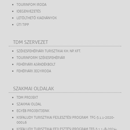
TOURINFOM IRODA
IDEGENVEZETÉS
LETÖLTHETŐ KIADVÁNYOK
ÚTI TIPP
TDM SZERVEZET
SZÉKESFEHÉRVÁRI TURISZTIKAI KH. NP. KFT.
TOURINFORM SZÉKESFEHÉRVÁR
FEHÉRVÁRI AJÁNDÉKBOLT
FEHÉRVÁRI JEGYIRODA
SZAKMAI OLDALAK
TDM PROJEKT
SZAKMAI OLDAL
EGYÉB PROJEKTJEINK
KISFALUDY TURISZTIKAI FEJLESZTÉSI PROGRAM TFC-3.1.1-2020-
00016
KISFALUDY TURISZTIKAI FEJLESZTÉSI PROGRAM TFF-3.1.1.-B-2024-