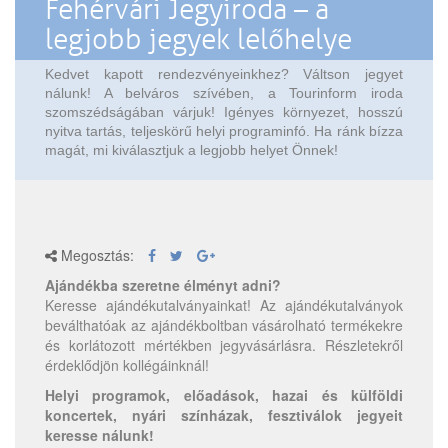
Fehérvári Jegyiroda – a
legjobb jegyek lelőhelye
Kedvet kapott rendezvényeinkhez? Váltson jegyet
nálunk! A belváros szívében, a Tourinform iroda
szomszédságában várjuk! Igényes környezet, hosszú
nyitva tartás, teljeskörű helyi programinfó. Ha ránk bízza
magát, mi kiválasztjuk a legjobb helyet Önnek!
Megosztás:
Ajándékba szeretne élményt adni?
Keresse ajándékutalványainkat! Az ajándékutalványok
beválthatóak az ajándékboltban vásárolható termékekre
és korlátozott mértékben jegyvásárlásra. Részletekről
érdeklődjön kollégáinknál!
Helyi programok, előadások, hazai és külföldi
koncertek, nyári színházak, fesztiválok jegyeit
keresse nálunk!