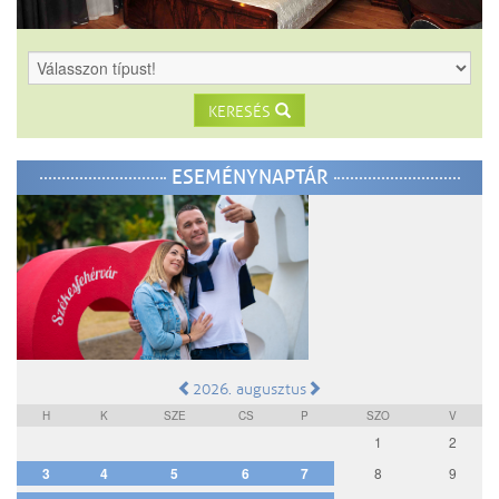
KERESÉS
ESEMÉNYNAPTÁR
2026. augusztus
H
K
SZE
CS
P
SZO
V
1
2
3
4
5
6
7
8
9