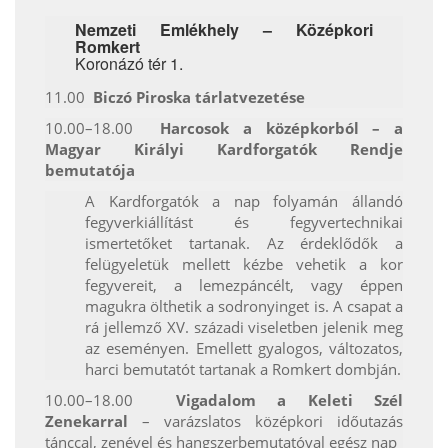
Nemzeti Emlékhely – Középkori
Romkert
Koronázó tér 1.
11.00
Biczó Piroska tárlatvezetése
10.00–18.00
Harcosok a középkorból – a
Magyar Királyi Kardforgatók Rendje
bemutatója
A Kardforgatók a nap folyamán állandó
fegyverkiállítást és fegyvertechnikai
ismertetőket tartanak. Az érdeklődők a
felügyeletük mellett kézbe vehetik a kor
fegyvereit, a lemezpáncélt, vagy éppen
magukra ölthetik a sodronyinget is. A csapat a
rá jellemző XV. századi viseletben jelenik meg
az eseményen. Emellett gyalogos, változatos,
harci bemutatót tartanak a Romkert dombján.
10.00–18.00
Vigadalom a Keleti Szél
Zenekarral
– varázslatos középkori időutazás
tánccal, zenével és hangszerbemutatóval egész nap