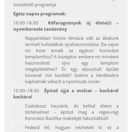
összekötő programja
Egész napos programok:
10.00-18.00
Kőfaragványok új élete(i) –
nyomkeresős tanösvény
Napjainkban fontos témává vált az általunk
termelt hulladékok újrahasznosítása. De vajon
mi köze ennek az egykori koronázó
templomhoz? A középkor embere mi mindent
hasznosított újra egy templom
megépítéséhez? És egy elpusztult épület
köveivel mit kezdett? Ezekre a kérdésekre
kaphatnak választ a nyomozás során.
10.00–18.00
Építsd újjá a múltat – kockáról
kockára!
Csatlakozz hozzánk, és keltsd életre a
történelmet – építsd meg a réges-régi
Koronázó Bazilika makettjét fakockákból!
Fedezd fel, hogyan nézhetett ki ez a