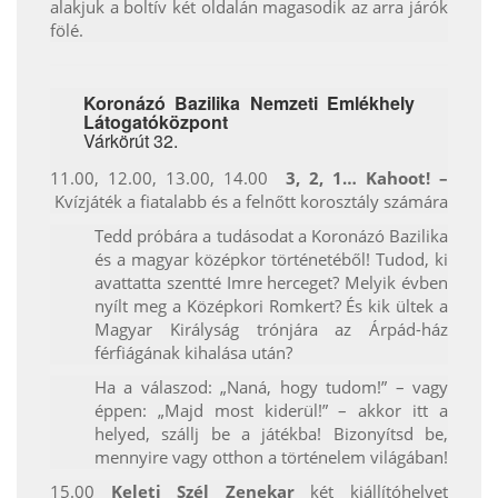
alakjuk a boltív két oldalán magasodik az arra járók
fölé.
Koronázó Bazilika Nemzeti Emlékhely
Látogatóközpont
Várkörút 32.
11.00, 12.00, 13.00, 14.00
3, 2, 1… Kahoot! –
Kvízjáték a fiatalabb és a felnőtt korosztály számára
Tedd próbára a tudásodat a Koronázó Bazilika
és a magyar középkor történetéből! Tudod, ki
avattatta szentté Imre herceget? Melyik évben
nyílt meg a Középkori Romkert? És kik ültek a
Magyar Királyság trónjára az Árpád-ház
férfiágának kihalása után?
Ha a válaszod: „Naná, hogy tudom!” – vagy
éppen: „Majd most kiderül!” – akkor itt a
helyed, szállj be a játékba! Bizonyítsd be,
mennyire vagy otthon a történelem világában!
15.00
Keleti Szél Zenekar
két kiállítóhelyet