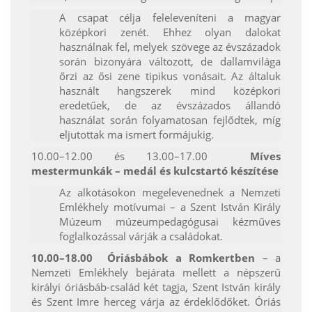
A csapat célja feleleveníteni a magyar
középkori zenét. Ehhez olyan dalokat
használnak fel, melyek szövege az évszázadok
során bizonyára változott, de dallamvilága
őrzi az ősi zene tipikus vonásait. Az általuk
használt hangszerek mind középkori
eredetűek, de az évszázados állandó
használat során folyamatosan fejlődtek, míg
eljutottak ma ismert formájukig.
10.00–12.00 és 13.00–17.00
Míves
mestermunkák – medál és kulcstartó készítése
Az alkotásokon megelevenednek a Nemzeti
Emlékhely motívumai – a Szent István Király
Múzeum múzeumpedagógusai kézműves
foglalkozással várják a családokat.
10.00–18.00
Óriásbábok a Romkertben
– a
Nemzeti Emlékhely bejárata mellett a népszerű
királyi óriásbáb-család két tagja, Szent István király
és Szent Imre herceg várja az érdeklődőket. Óriás