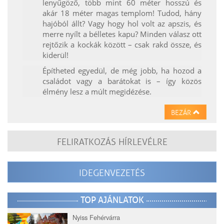
lenyűgöző, több mint 60 méter hosszú és
akár 18 méter magas templom! Tudod, hány
hajóból állt? Vagy hogy hol volt az apszis, és
merre nyílt a bélletes kapu? Minden válasz ott
rejtőzik a kockák között – csak rakd össze, és
kiderül!
Építheted egyedül, de még jobb, ha hozod a
családot vagy a barátokat is – így közös
élmény lesz a múlt megidézése.
BEZÁR
FELIRATKOZÁS HÍRLEVÉLRE
IDEGENVEZETÉS
TOP AJÁNLATOK
Nyiss Fehérvárra