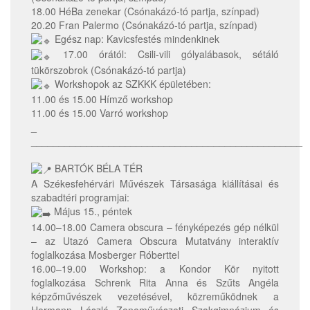
18.00 HéBa zenekar (Csónakázó-tó partja, színpad)
20.20 Fran Palermo (Csónakázó-tó partja, színpad)
Egész nap: Kavicsfestés mindenkinek
17.00 órától: Csili-vili gólyalábasok, sétáló
tükörszobrok (Csónakázó-tó partja)
Workshopok az SZKKK épületében:
11.00 és 15.00 Hímző workshop
11.00 és 15.00 Varró workshop
_
_________________________________________________
BARTÓK BÉLA TÉR
A Székesfehérvári Művészek Társasága kiállításai és
szabadtéri programjai:
Május 15., péntek
14.00–18.00 Camera obscura – fényképezés gép nélkül
– az Utazó Camera Obscura Mutatvány interaktív
foglalkozása Mosberger Róberttel
16.00–19.00 Workshop: a Kondor Kör nyitott
foglalkozása Schrenk Rita Anna és Szűts Angéla
képzőművészek vezetésével, közreműködnek a
Hermann László Zeneművészeti Szakgimnázium és