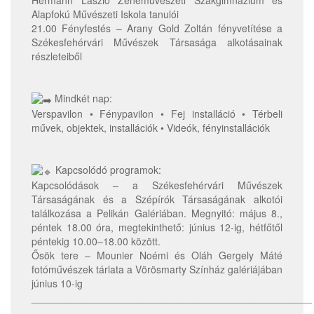
Alapfokú Művészeti Iskola tanulói
21.00 Fényfestés – Arany Gold Zoltán fényvetítése a
Székesfehérvári Művészek Társasága alkotásainak
részleteiből
Mindkét nap:
Verspavilon • Fénypavilon • Fej installáció • Térbeli
művek, objektek, installációk • Videók, fényinstallációk
Kapcsolódó programok:
Kapcsolódások – a Székesfehérvári Művészek
Társaságának és a Szépírók Társaságának alkotói
találkozása a Pelikán Galériában. Megnyitó: május 8.,
péntek 18.00 óra, megtekinthető: június 12-ig, hétfőtől
péntekig 10.00–18.00 között.
Ősök tere – Mounier Noémi és Oláh Gergely Máté
fotóművészek tárlata a Vörösmarty Színház galériájában
június 10-ig
__________________________________________________