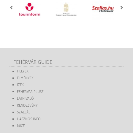
FEHÉRVÁR GUIDE
HELYEK
ÉLMÉNYEK
ÍZEK
FEHÉRVÁR PLUSZ
LÁTNIVALÓ
RENDEZVÉNY
SZÁLLÁS
HASZNOS INFO
MICE