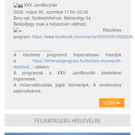
XXV. JamBoryVár
2026. május 30., szombat 17.00–22.00
Bory-vár, Székesfehérvár, Máriavölgy 54.
Belépőjegy csak a helyszínen váltható.
Részletes
program:
https://www.facebook.com/events/925553510228236
________________
A részletes programot folyamatosan frissítjük
a
https://fehervariprogram.hu/kortars-muveszeti-
fesztival.../
oldalon.
A programok a XXV. JamBoryVár kivételével
ingyenesek.
A műsorváltoztatás jogát fenntartjuk. A rendezvény
sajtónyilvános.
BEZÁR
FELIRATKOZÁS HÍRLEVÉLRE