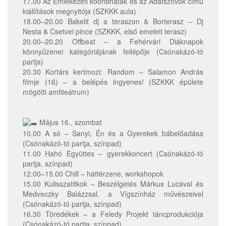
17.00 Az Emlékezeti koordináták és az Adatszövők című
kiállítások megnyitója (SZKKK aula)
18.00–20.00 Bakelit dj a teraszon & Borterasz – Dj
Nesta & Csetvei pince (SZKKK, első emeleti terasz)
20.00–20.20 Offbeat – a Fehérvári Diáknapok
könnyűzenei kategóriájának fellépője (Csónakázó-tó
partja)
20.30 Kortárs kertmozi: Random – Salamon András
filmje (16) – a belépés ingyenes! (SZKKK épülete
mögötti amfiteátrum)
Május 16., szombat
10.00 A só – Sanyi, Én és a Gyerekek bábelőadása
(Csónakázó-tó partja, színpad)
11.00 Hahó Együttes – gyerekkoncert (Csónakázó-tó
partja, színpad)
12.00–15.00 Chill – háttérzene, workshopok
15.00 Kulisszatitkok – Beszélgetés Márkus Lucával és
Medveczky Balázzsal, a Vígszínház művészeivel
(Csónakázó-tó partja, színpad)
16.30 Töredékek – a Feledy Projekt táncprodukciója
(Csónakázó-tó partja, színpad)