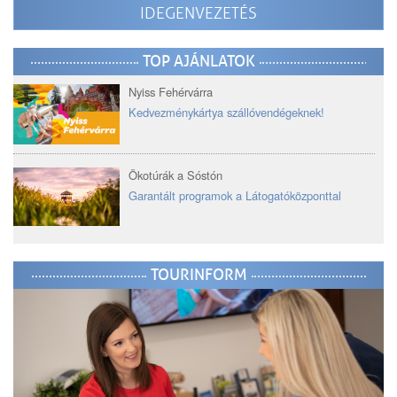
IDEGENVEZETÉS
TOP AJÁNLATOK
Nyiss Fehérvárra
Kedvezménykártya szállóvendégeknek!
Ökotúrák a Sóstón
Garantált programok a Látogatóközponttal
TOURINFORM