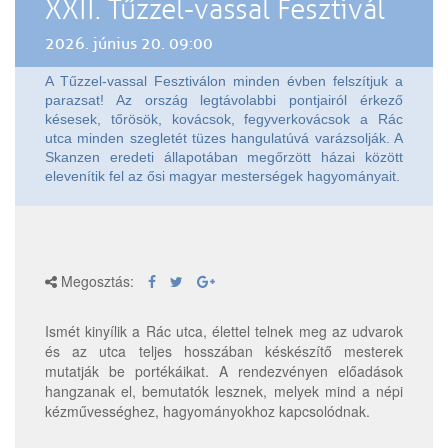
XXII. Tűzzel-vassal Fesztivál
2026. június 20. 09:00
A Tűzzel-vassal Fesztiválon minden évben felszítjuk a
parazsat! Az ország legtávolabbi pontjairól érkező
késesek, tőrösök, kovácsok, fegyverkovácsok a Rác
utca minden szegletét tüzes hangulatúvá varázsolják. A
Skanzen eredeti állapotában megőrzött házai között
elevenítik fel az ősi magyar mesterségek hagyományait.
Megosztás:
Ismét kinyílik a Rác utca, élettel telnek meg az udvarok
és az utca teljes hosszában késkészítő mesterek
mutatják be portékáikat. A rendezvényen előadások
hangzanak el, bemutatók lesznek, melyek mind a népi
kézművességhez, hagyományokhoz kapcsolódnak.