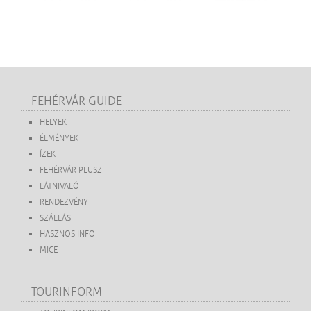
FEHÉRVÁR GUIDE
HELYEK
ÉLMÉNYEK
ÍZEK
FEHÉRVÁR PLUSZ
LÁTNIVALÓ
RENDEZVÉNY
SZÁLLÁS
HASZNOS INFO
MICE
TOURINFORM