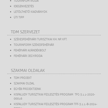
TOURINFOM IRODA
IDEGENVEZETÉS
LETÖLTHETŐ KIADVÁNYOK
ÚTI TIPP
TDM SZERVEZET
SZÉKESFEHÉRVÁRI TURISZTIKAI KH. NP. KFT.
TOURINFORM SZÉKESFEHÉRVÁR
FEHÉRVÁRI AJÁNDÉKBOLT
FEHÉRVÁRI JEGYIRODA
SZAKMAI OLDALAK
TDM PROJEKT
SZAKMAI OLDAL
EGYÉB PROJEKTJEINK
KISFALUDY TURISZTIKAI FEJLESZTÉSI PROGRAM TFC-3.1.1-2020-
00016
KISFALUDY TURISZTIKAI FEJLESZTÉSI PROGRAM TFF-3.1.1.-B-2024-