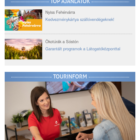
TOP AJÁNLATOK
Nyiss Fehérvárra
Kedvezménykártya szállóvendégeknek!
Ökotúrák a Sóstón
Garantált programok a Látogatóközponttal
TOURINFORM