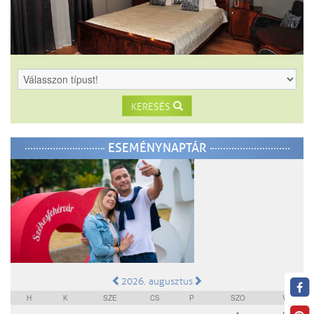
KERESÉS
ESEMÉNYNAPTÁR
2026. augusztus
H
K
SZE
CS
P
SZO
V