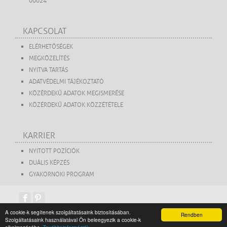
00024
KAPCSOLAT
ELÉRHETŐSÉGEK
MEGKÖZELÍTÉS
NYITVA TARTÁS
ADATVÉDELMI TÁJÉKOZTATÓ
KÖZÉRDEKŰ ADATOK MEGISMERÉSE
KÖZÉRDEKŰ ADATOK KÖZZÉTÉTELE
KARRIER
NYITOTT POZÍCIÓK
DUÁLIS KÉPZÉS
GYAKORNOKI PROGRAM
A cookie-k segítenek szolgáltatásaink biztosításában.
Rendben
Szolgáltatásaink használatával Ön beleegyezik a cookie-k
copyright 2015. Székesfehérvári Turisztikai Közhasznú Nonprofit Kft.