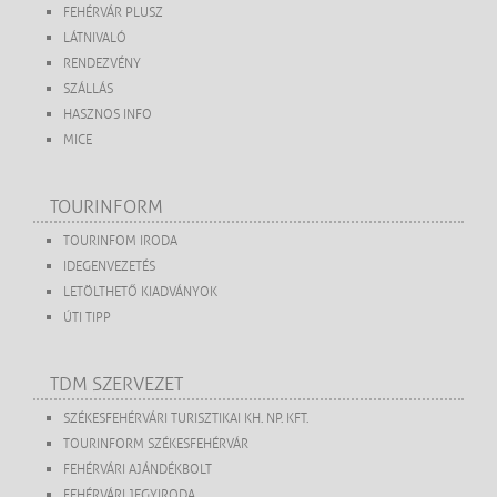
FEHÉRVÁR PLUSZ
LÁTNIVALÓ
RENDEZVÉNY
SZÁLLÁS
HASZNOS INFO
MICE
TOURINFORM
TOURINFOM IRODA
IDEGENVEZETÉS
LETÖLTHETŐ KIADVÁNYOK
ÚTI TIPP
TDM SZERVEZET
SZÉKESFEHÉRVÁRI TURISZTIKAI KH. NP. KFT.
TOURINFORM SZÉKESFEHÉRVÁR
FEHÉRVÁRI AJÁNDÉKBOLT
FEHÉRVÁRI JEGYIRODA