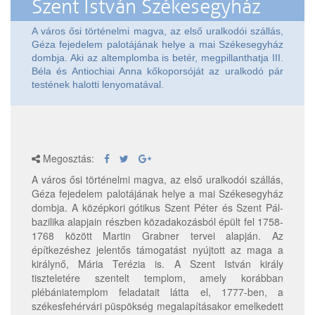
Szent István Székesegyház
A város ősi történelmi magva, az első uralkodói szállás,
Géza fejedelem palotájának helye a mai Székesegyház
dombja. Aki az altemplomba is betér, megpillanthatja III.
Béla és Antiochiai Anna kőkoporsóját az uralkodó pár
testének halotti lenyomatával.
Megosztás:
A város ősi történelmi magva, az első uralkodói szállás,
Géza fejedelem palotájának helye a mai Székesegyház
dombja. A középkori gótikus Szent Péter és Szent Pál-
bazilika alapjain részben közadakozásból épült fel 1758-
1768 között Martin Grabner tervei alapján. Az
építkezéshez jelentős támogatást nyújtott az maga a
királynő, Mária Terézia is. A Szent István király
tiszteletére szentelt templom, amely korábban
plébániatemplom feladatait látta el, 1777-ben, a
székesfehérvári püspökség megalapításakor emelkedett