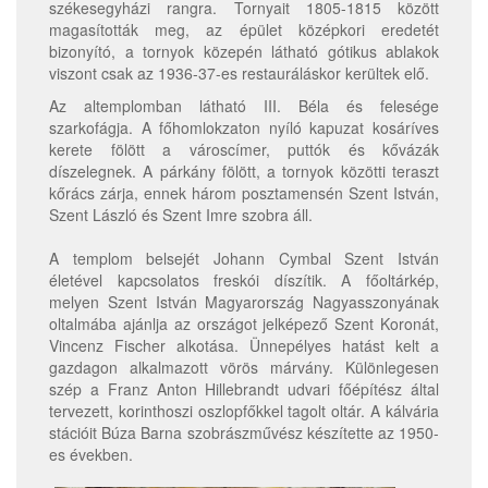
székesegyházi rangra. Tornyait 1805-1815 között
magasították meg, az épület középkori eredetét
bizonyító, a tornyok közepén látható gótikus ablakok
viszont csak az 1936-37-es restauráláskor kerültek elő.
Az altemplomban látható III. Béla és felesége
szarkofágja. A főhomlokzaton nyíló kapuzat kosáríves
kerete fölött a városcímer, puttók és kővázák
díszelegnek. A párkány fölött, a tornyok közötti teraszt
kőrács zárja, ennek három posztamensén Szent István,
Szent László és Szent Imre szobra áll.
A templom belsejét Johann Cymbal Szent István
életével kapcsolatos freskói díszítik. A főoltárkép,
melyen Szent István Magyarország Nagyasszonyának
oltalmába ajánlja az országot jelképező Szent Koronát,
Vincenz Fischer alkotása. Ünnepélyes hatást kelt a
gazdagon alkalmazott vörös márvány. Különlegesen
szép a Franz Anton Hillebrandt udvari főépítész által
tervezett, korinthoszi oszlopfőkkel tagolt oltár. A kálvária
stációit Búza Barna szobrászművész készítette az 1950-
es években.