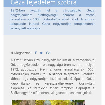
Géza fejedelem szobra
1972-ben avatták fel a városalapító Géza
nagyfejedelem életnagyságú szobrát a város
fennállásának 1000. évfordulója alkalmából. A szobor
talapzatán látható Géza négykaréjos templomának
kicsinyített alaprajza.
Megosztás:
A Szent István Székesegyház mellett áll a városalapító
Géza nagyfejedelem életnagyságú bronzszobra, melyet
1972. augusztus 19-én, a város fennállásának 1000.
évfordulóján avattak fel. A szobor talapzatán, kőtáblán
látható egy négykaréjos bizánci stílusú épület, Géza
kápolnájának és keresztelőhelyének kicsinyített
alaprajza. Az 1971-ben feltárt templom alaprajzát a
Székesegyház előtti téren, világosabb utcakövek jelölik.