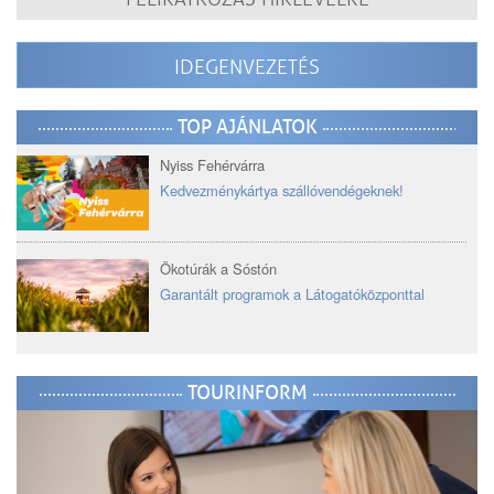
IDEGENVEZETÉS
TOP AJÁNLATOK
Nyiss Fehérvárra
Kedvezménykártya szállóvendégeknek!
Ökotúrák a Sóstón
Garantált programok a Látogatóközponttal
TOURINFORM