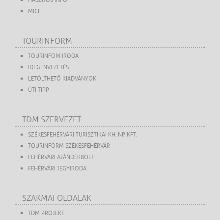
HASZNOS INFO
MICE
TOURINFORM
TOURINFOM IRODA
IDEGENVEZETÉS
LETÖLTHETŐ KIADVÁNYOK
ÚTI TIPP
TDM SZERVEZET
SZÉKESFEHÉRVÁRI TURISZTIKAI KH. NP. KFT.
TOURINFORM SZÉKESFEHÉRVÁR
FEHÉRVÁRI AJÁNDÉKBOLT
FEHÉRVÁRI JEGYIRODA
SZAKMAI OLDALAK
TDM PROJEKT