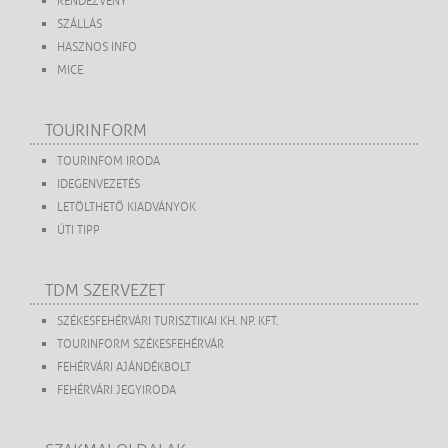
RENDEZVÉNY
SZÁLLÁS
HASZNOS INFO
MICE
TOURINFORM
TOURINFOM IRODA
IDEGENVEZETÉS
LETÖLTHETŐ KIADVÁNYOK
ÚTI TIPP
TDM SZERVEZET
SZÉKESFEHÉRVÁRI TURISZTIKAI KH. NP. KFT.
TOURINFORM SZÉKESFEHÉRVÁR
FEHÉRVÁRI AJÁNDÉKBOLT
FEHÉRVÁRI JEGYIRODA