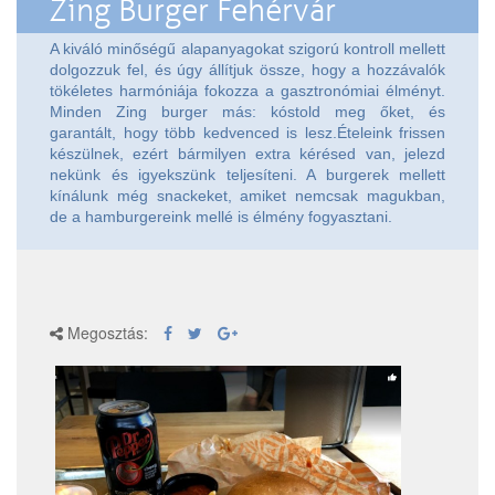
Zing Burger Fehérvár
A kiváló minőségű alapanyagokat szigorú kontroll mellett
dolgozzuk fel, és úgy állítjuk össze, hogy a hozzávalók
tökéletes harmóniája fokozza a gasztronómiai élményt.
Minden Zing burger más: kóstold meg őket, és
garantált, hogy több kedvenced is lesz.Ételeink frissen
készülnek, ezért bármilyen extra kérésed van, jelezd
nekünk és igyekszünk teljesíteni. A burgerek mellett
kínálunk még snackeket, amiket nemcsak magukban,
de a hamburgereink mellé is élmény fogyasztani.
Megosztás: