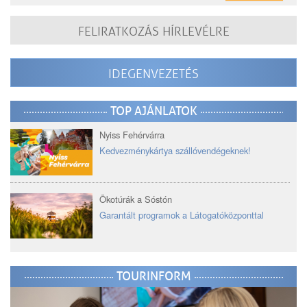
FELIRATKOZÁS HÍRLEVÉLRE
IDEGENVEZETÉS
TOP AJÁNLATOK
Nyiss Fehérvárra
Kedvezménykártya szállóvendégeknek!
Ökotúrák a Sóstón
Garantált programok a Látogatóközponttal
TOURINFORM