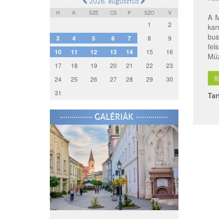
2026. augusztus
H
K
SZE
CS
P
SZO
V
A M
1
2
kar
bus
3
4
5
6
7
8
9
fel
10
11
12
13
14
15
16
Múz
17
18
19
20
21
22
23
24
25
26
27
28
29
30
R
31
Tar
GALÉRIÁK