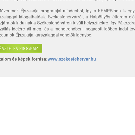
úzeumok Éjszakája programjai mindenhol, így a KEMPP-ben is egysé
szalaggal látogathatóak. Székesfehérvárról, a Hatpöttyös étterem elő
zjáratok indulnak a Székesfehérváron kívüli helyszínekre, így Pákozdra 
szállás idejére áll meg, és a menetrendben megadott időben indul továb
eumok Éjszakája karszalaggal vehetők igénybe.
ÉSZLETES PROGRAM
talom és képek forrása:
www.szekesfehervar.hu