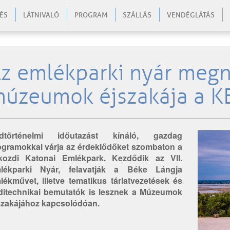
ÉS
LÁTNIVALÓ
PROGRAM
SZÁLLÁS
VENDÉGLÁTÁS
z emlékparki nyár megn
úzeumok éjszakája a 
dtörténelmi időutazást kínáló, gazdag
ogramokkal várja az érdeklődőket szombaton a
kozdi Katonai Emlékpark. Kezdődik az VII.
lékparki Nyár, felavatják a Béke Lángja
lékművet, illetve tematikus tárlatvezetések és
ditechnikai bemutatók is lesznek a Múzeumok
szakájához kapcsolódóan.