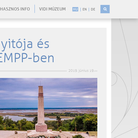
HASZNOS INFO
VIDI MÚZEUM
HU
EN
DE
yitója és
KEMPP-ben
2019. június 19.