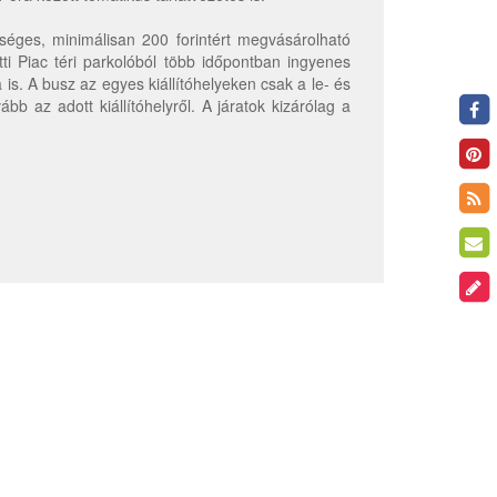
ges, minimálisan 200 forintért megvásárolható
tti Piac téri parkolóból több időpontban ingyenes
is. A busz az egyes kiállítóhelyeken csak a le- és
b az adott kiállítóhelyről. A járatok kizárólag a