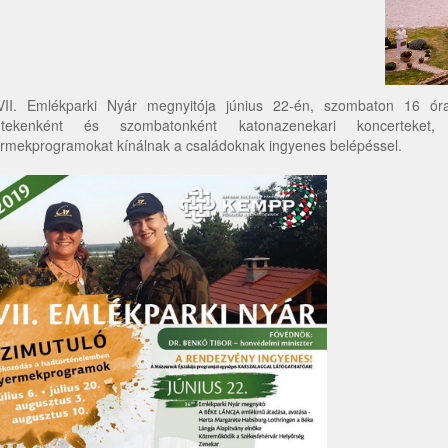
II. Emlékparki Nyár megnyitója június 22-én, szombaton 16 ó
ntekenként és szombatonként katonazenekari koncerteket, e
rmekprogramokat kínálnak a családoknak ingyenes belépéssel.