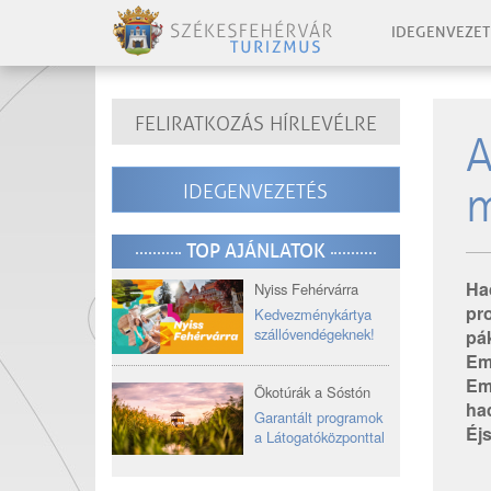
IDEGENVEZET
FELIRATKOZÁS HÍRLEVÉLRE
A
m
IDEGENVEZETÉS
TOP AJÁNLATOK
Ha
Nyiss Fehérvárra
pr
Kedvezménykártya
szállóvendégeknek!
pá
Em
Em
Ökotúrák a Sóstón
ha
Garantált programok
Éj
a Látogatóközponttal