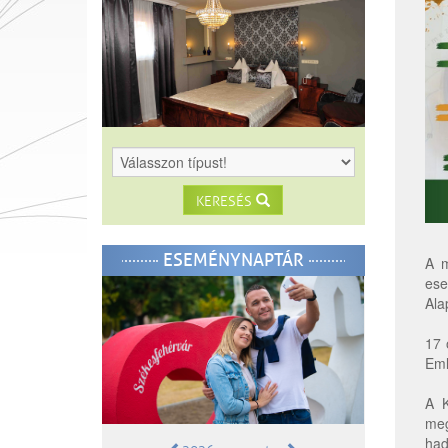
KERESÉS
ESEMÉNYNAPTÁR
A m
ese
Ala
17 
Eml
A K
meg
had