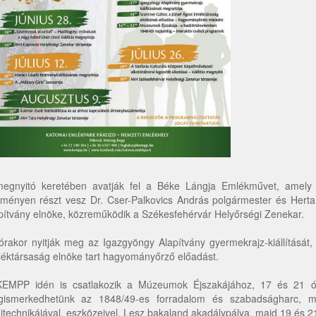
egnyitó keretében avatják fel a Béke Lángja Emlékművet, amely a
ményen részt vesz Dr. Cser-Palkovics András polgármester és Hert
pítvány elnöke, közreműködik a Székesfehérvár Helyőrségi Zenekar.
órakor nyitják meg az Igazgyöngy Alapítvány gyermekrajz-kiállítását
éktársaság elnöke tart hagyományőrző előadást.
EMPP idén is csatlakozik a Múzeumok Éjszakájához, 17 és 21 óra
ismerkedhetünk az 1848/49-es forradalom és szabadságharc, m
itechnikájával, eszközeivel. Lesz bakaland akadálypálya, majd 19 és 21 