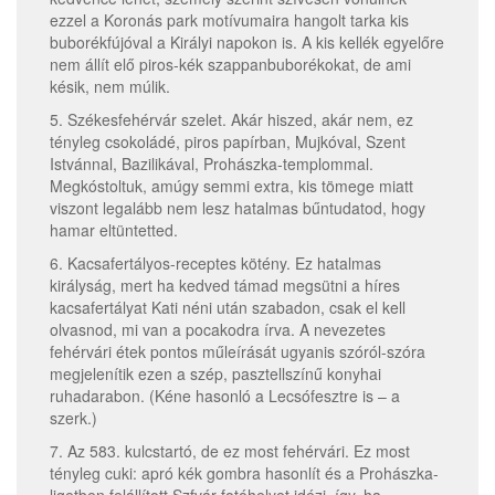
ezzel a Koronás park motívumaira hangolt tarka kis
buborékfújóval a Királyi napokon is. A kis kellék egyelőre
nem állít elő piros-kék szappanbuborékokat, de ami
késik, nem múlik.
5. Székesfehérvár szelet. Akár hiszed, akár nem, ez
tényleg csokoládé, piros papírban, Mujkóval, Szent
Istvánnal, Bazilikával, Prohászka-templommal.
Megkóstoltuk, amúgy semmi extra, kis tömege miatt
viszont legalább nem lesz hatalmas bűntudatod, hogy
hamar eltüntetted.
6. Kacsafertályos-receptes kötény. Ez hatalmas
királyság, mert ha kedved támad megsütni a híres
kacsafertályat Kati néni után szabadon, csak el kell
olvasnod, mi van a pocakodra írva. A nevezetes
fehérvári étek pontos műleírását ugyanis szóról-szóra
megjelenítik ezen a szép, pasztellszínű konyhai
ruhadarabon. (Kéne hasonló a Lecsófesztre is – a
szerk.)
7. Az 583. kulcstartó, de ez most fehérvári. Ez most
tényleg cuki: apró kék gombra hasonlít és a Prohászka-