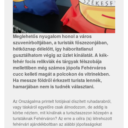
Meglehetős nyugalom honol a város
szuvenírboltjában, a turisták főszezonjában,
hétköznap délelőtt, így háborítatlanul
gusztálhatom végig az üzlet kínálatát. A kék-
fehér focis relikviák és tárgyak félszobája
mellettiben még számos jópofa Fehérváros
cucc kelleti magát a polcokon és vitrinekben.
Ha messze földről érkezett turista lennék,
hamarjában nem is tudnék választani.
Az Országalma printelt fotójával díszített ruhadarabról,
vagy táskáról egyelőre csak álmodozom, de addig is
körbe néztem, mit kínálnak a turisztaszezon közepén a
turistáknak Fehérváron? Az erre a célra (is) létrehozott
fehérvári ajándékboltban az alábbi jópofaságokat