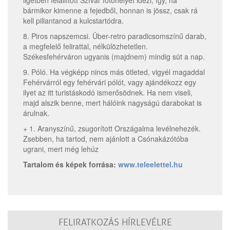
ligetben felállított Szfvár fotóhelyet idézi, így, ha
bármikor kimenne a fejedből, honnan is jössz, csak rá
kell pillantanod a kulcstartódra.
8. Piros napszemcsi. Über-retro paradicsomszínű darab,
a megfelelő felirattal, nélkülözhetetlen.
Székesfehérváron ugyanis (majdnem) mindig süt a nap.
9. Póló. Ha végképp nincs más ötleted, vigyél magaddal
Fehérvárról egy fehérvári pólót, vagy ajándékozz egy
ilyet az itt turistáskodó ismerősödnek. Ha nem viseli,
majd alszik benne, mert hálóink nagyságú darabokat is
árulnak.
+ 1. Aranyszínű, zsugorított Országalma levélnehezék.
Zsebben, ha tartod, nem ajánlott a Csónakázótóba
ugrani, mert még lehúz
Tartalom és képek forrása:
www.teleelettel.hu
FELIRATKOZÁS HÍRLEVÉLRE