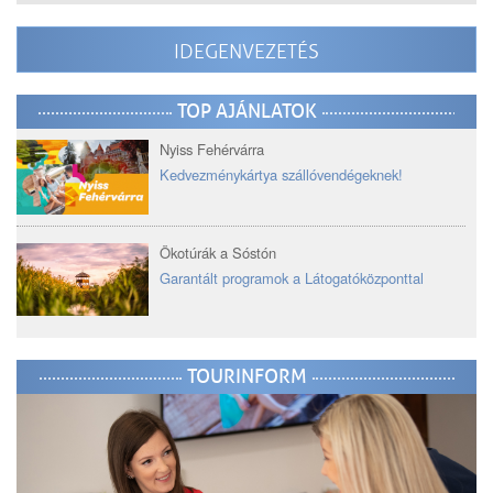
IDEGENVEZETÉS
TOP AJÁNLATOK
Nyiss Fehérvárra
Kedvezménykártya szállóvendégeknek!
Ökotúrák a Sóstón
Garantált programok a Látogatóközponttal
TOURINFORM