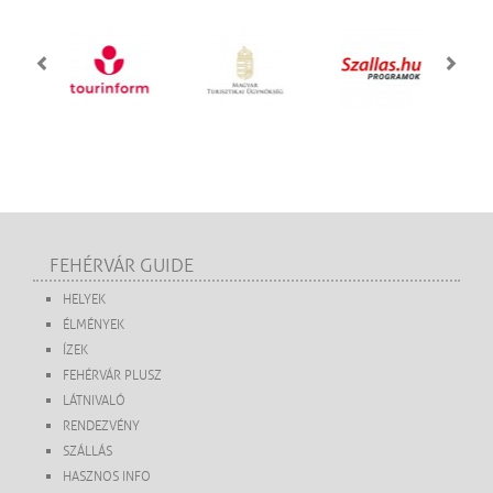
FEHÉRVÁR GUIDE
HELYEK
ÉLMÉNYEK
ÍZEK
FEHÉRVÁR PLUSZ
LÁTNIVALÓ
RENDEZVÉNY
SZÁLLÁS
HASZNOS INFO