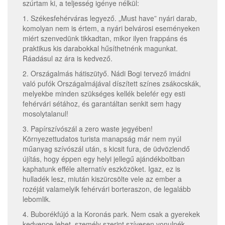
szúrtam ki, a teljesség igénye nélkül:
1. Székesfehérváras legyező. „Must have” nyári darab,
komolyan nem is értem, a nyári belvárosi eseményeken
miért szenvedünk tikkadtan, mikor ilyen frappáns és
praktikus kis darabokkal hűsíthetnénk magunkat.
Ráadásul az ára is kedvező.
2. Országalmás hátiszütyő. Nádi Bogi tervező imádni
való pufók Országalmájával díszített színes zsákocskák,
melyekbe minden szükséges kellék belefér egy esti
fehérvári sétához, és garantáltan senkit sem hagy
mosolytalanul!
3. Papírszívószál a zero waste jegyében!
Környezettudatos turista manapság már nem nyúl
műanyag szívószál után, s kicsit fura, de üdvözlendő
újítás, hogy éppen egy helyi jellegű ajándékboltban
kaphatunk efféle alternatív eszközöket. Igaz, ez is
hulladék lesz, miután kiszürcsölte vele az ember a
rozéját valamelyik fehérvári borteraszon, de legalább
lebomlik.
4. Buborékfújó a la Koronás park. Nem csak a gyerekek
kedvence lehet, személy szerint szívesen vonulnék