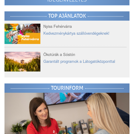
TOP AJÁNLATOK
Nyiss Fehérvárra
Kedvezménykártya szállóvendégeknek!
Ökotúrák a Sóstón
Garantált programok a Látogatóközponttal
TOURINFORM