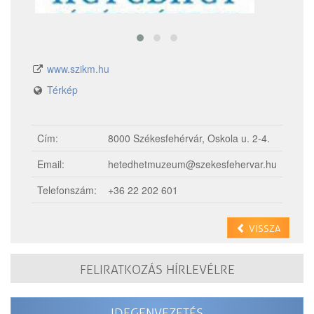
www.szikm.hu
Térkép
Cím:
8000 Székesfehérvár, Oskola u. 2-4.
Email:
hetedhetmuzeum@szekesfehervar.hu
Telefonszám:
+36 22 202 601
VISSZA
FELIRATKOZÁS HÍRLEVÉLRE
IDEGENVEZETÉS