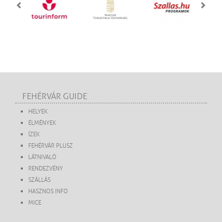
FEHÉRVÁR GUIDE
HELYEK
ÉLMÉNYEK
ÍZEK
FEHÉRVÁR PLUSZ
LÁTNIVALÓ
RENDEZVÉNY
SZÁLLÁS
HASZNOS INFO
MICE