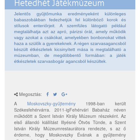
Hetedhét Játékmúzeum
Jelentős gyűjtőmunka eredményeként különleges
babaszobákban fedezhetjük fel különböző korok és
stílusok enteriőrjeit. A szemfüles látogató például
megtalálhatja azt az apró, párizsi órát, amely működik
vagy azokat a csákókat, amelyekben bonbonokat vittek
haza a szülők a gyerekeknek. A régen szarvasagancsból
készült étkészletek kicsinyített mása is megtalálható a
múzeumban, de megdöbbentő formában: a játék
étkészletek szarvasbogár agancsból készültek.
Megosztás:
A
Moskovszky-gyűjtemény
1998-ban került
Székesfehérvárra. 2011-igFehérvári Babaház néven
működött a Szent István Király Múzeum részeként. Az
első állandó kiállítást Illyésné Ötvös Tünde, a Szent
István Király Múzeumrestaurátora rendezte, s az ő
érdeme, hogy Moskovszky Évának a gyűjtemény