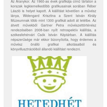
Az Aranykor. Az 1960-as évek grafikája című tárlaton a
korszak legkiemelkedőbb grafikusainak sorában Réber
László is helyet kapott. A kiállítást követően a művész
lánya, Widengard Krisztina a Szent István Király
Múzeumnak több mint 1300 grafikát adott át letétbe. Az
átvett művekből Gartner Petra művészettörténész
rendezésében 2008-ban nyílt retrospektív kiállítás, a
székesfehérvári Csók István Képtárban. A kiállítás
népszerűsége már ekkor bizonyította, hogy érdemes a
művész önálló grafikai alkotásaiból és
könyvillusztrációiból állandó kiállítást rendezni.