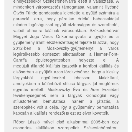
elhelyezésekor Székesfehérvárra esett a választása. A
mindenkori városvezetés támogatása, valamint Illyésné
Ötvös Tünde gondossága jelentette a gyűjtő számára a
garanciát arra, hogy páratlan értékű babacsaládjai
minden ingóságukkal együtt biztonságos és szerethető,
valódi otthonra találnak városunkban. Székesfehérvár
Megyei Jogú Város Önkormányzata a gyűjtő és a
gyűjtemény iránti elkötelezettségét fejezte ki azzal, hogy
2012-ben a Moskovszky-gyűjteményt a város
legértékesebb építészeti alkotásában, a Hiemer-Font-
Caraffa épületegyüttesben helyezte el. A
megújult állandó kiállítás igazodik a korábbi kiállítás és
elsősorban a gyűjtők azon törekvéséhez, hogy a kicsiny
tárgyakból együtteseket lehessen kialakítani,
amelyekben a különböző stílusú tárgyak jól megférnek
egymás mellett. Moskovszky Éva és Auer Erzsébet
tevékenységének nem a tárgyak kronológiai vagy
stílustörténeti bemutatása, hanem a játszás, a
szerepjáték volt a célja, így a gyűjtemény bemutatása
kapcsán a kiállítás rendezői is ezt az elvet követték.
Réber László művei első alkalommal 2005-ben egy
csoportos kiállításon szerepeltek Székesfehérváron.