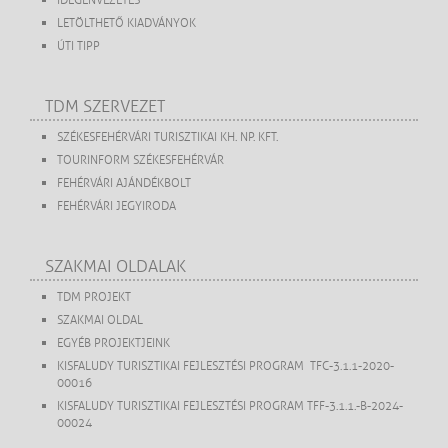
IDEGENVEZETÉS
LETÖLTHETŐ KIADVÁNYOK
ÚTI TIPP
TDM SZERVEZET
SZÉKESFEHÉRVÁRI TURISZTIKAI KH. NP. KFT.
TOURINFORM SZÉKESFEHÉRVÁR
FEHÉRVÁRI AJÁNDÉKBOLT
FEHÉRVÁRI JEGYIRODA
SZAKMAI OLDALAK
TDM PROJEKT
SZAKMAI OLDAL
EGYÉB PROJEKTJEINK
KISFALUDY TURISZTIKAI FEJLESZTÉSI PROGRAM TFC-3.1.1-2020-
00016
KISFALUDY TURISZTIKAI FEJLESZTÉSI PROGRAM TFF-3.1.1.-B-2024-
00024