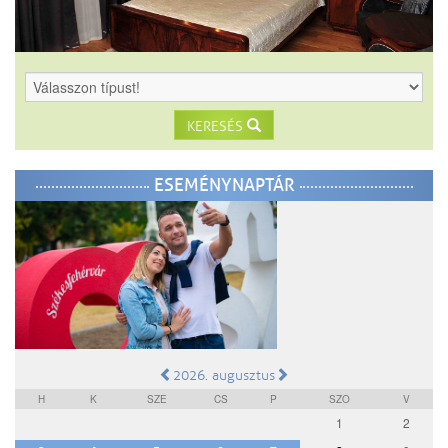
KERESÉS
ESEMÉNYNAPTÁR
2026. augusztus
H
K
SZE
CS
P
SZO
V
1
2