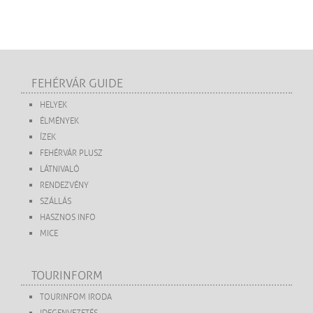
FEHÉRVÁR GUIDE
HELYEK
ÉLMÉNYEK
ÍZEK
FEHÉRVÁR PLUSZ
LÁTNIVALÓ
RENDEZVÉNY
SZÁLLÁS
HASZNOS INFO
MICE
TOURINFORM
TOURINFOM IRODA