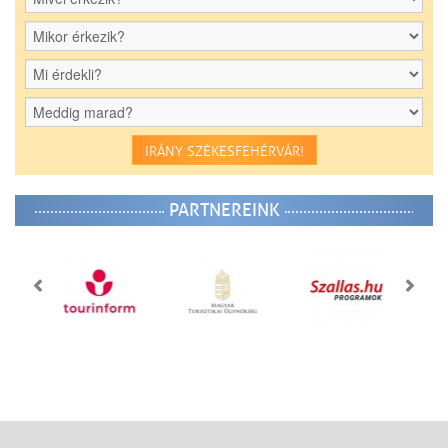
IRÁNY SZÉKESFEHÉRVÁR!
PARTNEREINK