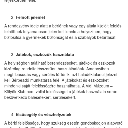
teljeskörűen felel.
Felnőtt jelenlét
A rendezvény ideje alatt a bérlőnek vagy egy általa kijelölt felelős
felnőttnek folyamatosan jelen kell lennie a helyszínen, hogy
biztosítsa a gyermekek biztonságát és a szabályok betartását.
Játékok, eszközök használata
A helyiségben található berendezéseket, játékok és eszközök
kizárólag rendeltetésszerűen használhatóak. Amennyiben
meghibásodás vagy sérülés történik, azt haladéktalanul jelezni
kell Bérbeadó munkatársa felé. A játékokat és eszközöket
mindenki saját felelősségére használhatja. A Vidi Múzeum –
Kölyök Klub nem vállal felelősséget a játékok használata során
bekövetkező balesetekért, sérülésekért.
Elsősegély és vészhelyzetek
A bérlő felelőssége, hogy szükség esetén gondoskodjon alapvető