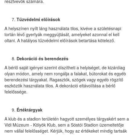
résztvevők számára.
Tűzvédelmi előírások
A helyszínen nyílt láng használata tilos, kivéve a születésnapi
tortán lévő gyertyák meggyújtását, amelyeket azonnal el kell
oltani. A hatályos tűzvédelmi előírások betartása kötelező.
Dekoráció és berendezés
A bérlő saját igényei szerint díszítheti a helyiséget, de kizárólag
olyan módon, amely nem rongálja a falakat, bútorokat és egyéb
berendezési tárgyakat. Ragasztók, szögek vagy egyéb rögzítő
eszközök használata tilos. A dekoráció eltávolítása a bérlő
felelőssége.
Értéktárgyak
A klub és a stadion területén hagyott személyes tárgyakért sem a
Vidi Múzeum - Kölyök Klub, sem a Sóstói Stadion üzemeltetője
nem vállal felelősséget. Kérjük, hogy az értékeket mindig tartsák