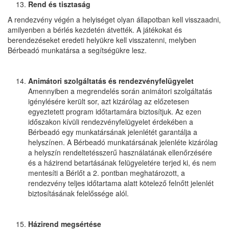
Rend és tisztaság
A rendezvény végén a helyiséget olyan állapotban kell visszaadni,
amilyenben a bérlés kezdetén átvették. A játékokat és
berendezéseket eredeti helyükre kell visszatenni, melyben
Bérbeadó munkatársa a segítségükre lesz.
Animátori szolgáltatás és rendezvényfelügyelet
Amennyiben a megrendelés során animátori szolgáltatás
igénylésére került sor, azt kizárólag az előzetesen
egyeztetett program időtartamára biztosítjuk. Az ezen
időszakon kívüli rendezvényfelügyelet érdekében a
Bérbeadó egy munkatársának jelenlétét garantálja a
helyszínen. A Bérbeadó munkatársának jelenléte kizárólag
a helyszín rendeltetésszerű használatának ellenőrzésére
és a házirend betartásának felügyeletére terjed ki, és nem
mentesíti a Bérlőt a 2. pontban meghatározott, a
rendezvény teljes időtartama alatt kötelező felnőtt jelenlét
biztosításának felelőssége alól.
Házirend megsértése