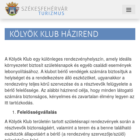
KÖLYÖK KLUB HÁZIREND
A Kölyök Klub egy különleges rendezvényhelyszín, amely ideális
környezetet biztosít születésnapok és egyéb családi események
lebonyolításához. A klubot bérlő vendégek számára biztosítjuk a
helyiséget és a rendelkezésre álló eszközöket, ugyanakkor a
rendezvény teljes körű szervezése és a résztvevők felügyelete a
bérlő felelőssége. Az alábbi házirend célja, hogy minden látogató
számára biztonságos, kényelmes és zavartalan élmény legyen az
itt tartózkodás.
Felelősségvállalás
A Kölyök Klub területén tartott születésnapi rendezvények során a
résztvevők biztonságáért, valamint a terem és a benne található
eszközök állapotáért a bérlő (a rendezvény szervezője/szülő)