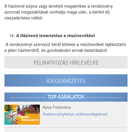
A házirend súlyos vagy ismételt megsértése a rendezvény
azonnali megszakítását vonhatja maga után, a bérleti díj
visszatérítése nélkül.
A Házirend ismertetése a résztvevőkkel
A rendezvényt szervező bérlő köteles a résztvevőket tájékoztatni
a jelen házirendről, és gondoskodni annak betartásáról.
FELIRATKOZÁS HÍRLEVÉLRE
IDEGENVEZETÉS
TOP AJÁNLATOK
Nyiss Fehérvárra
Kedvezménykártya szállóvendégeknek!