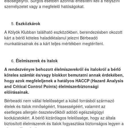
elsősegélyről. Sürgős esetben azonnal értesíteni kell a helyszíni
személyzetet vagy a megfelelő hatóságokat.
Eszközkárok
A Kölyök Klubban található eszközökben, berendezésben okozott
kárt a bérlő köteles haladéktalanul jelezni Bérbeadó
munkatársainak és a kárt teljes mértékben megtéríteni.
Élelmiszerek és italok
A rendezvényre behozott élelmiszerekről és italokról a bérlő
köteles számlát és/vagy blokkot bemutatni annak érdekében,
hogy azok megfeleljenek a hatályos HACCP (Hazard Analysis
and Critical Control Points) élelmiszerbiztonsági
előírásainak.
Bérbeadó nem vállal felelősséget a külső forrásból származó
ételek és italok minőségéért, frissességéért, valamint az
esetleges allergén összetevőikből adódó egészségügyi
kockázatokért. A bérlő kizárólagos felelőssége, hogy az általa
biztosított élelmiszerek és italok fogyasztása biztonságos legyen a