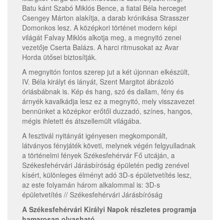
Batu kánt Szabó Miklós Bence, a fiatal Béla herceget
Csengey Márton alakítja, a darab krónikása Strasszer
Domonkos lesz. A középkori történet modern képi
világát Falvay Miklós alkotja meg, a megnyitó zenei
vezetője Cserta Balázs. A harci ritmusokat az Avar
Horda ütősei biztosítják.
A megnyitón fontos szerep jut a két újonnan elkészült,
IV. Béla királyt és lányát, Szent Margitot ábrázoló
óriásbábnak is. Kép és hang, szó és dallam, fény és
árnyék kavalkádja lesz ez a megnyitó, mely visszavezet
bennünket a középkor erőtől duzzadó, színes, hangos,
mégis ihletett és átszellemült világába.
A fesztivál nyitányát igényesen megkomponált,
látványos fényjáték követi, melynek végén felgyulladnak
a történelmi fények Székesfehérvár Fő utcáján, a
Székesfehérvári Járásbíróság épületén pedig zenével
kísért, különleges élményt adó 3D-s épületvetítés lesz,
az este folyamán három alkalommal is: 3D-s
épületvetítés // Székesfehérvári Járásbíróság
A Székesfehérvári Királyi Napok részletes programja
hamarosan olvasható