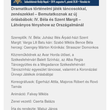
Dramatikus történelmi játék táncosokkal,
zenészekkel – Bemutatkoznak az új
óriásbábok: IV. Béla és Szent Margit –
Látványos fényshow az Országalmánál
Szereplők: IV. Béla: Juhász Illés Árpád-házi Szent
Margit: Varga Lili Batu kán: Szabó Miklós Bence Béla
herceg: Csengey Márton Krónikás: Strasszer Domonkos
Közreműködnek az Avar Horda ütősei, a
Székesfehérvári Balett Színház, az Alba Regia
Táncegyüttes és a Megadance Székesfehérvári
Táncszínház egyesület táncosai, valamint a Koronázási
Ünnepi Játékok óriásbábjai
Koreográfusok: Egerházi Attila, Majoros Róbert és Rovó
Tamás
Animáció: Falvay Miklós
Zenei vezető: Cserta Balázs
Írta és rendezte: Matuz János