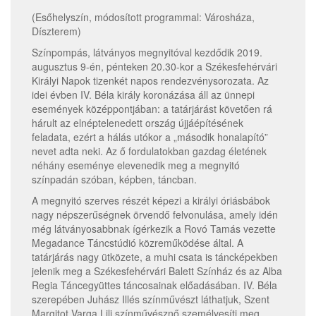
(Esőhelyszín, módosított programmal: Városháza,
Díszterem)
Színpompás, látványos megnyitóval kezdődik 2019.
augusztus 9-én, pénteken 20.30-kor a Székesfehérvári
Királyi Napok tizenkét napos rendezvénysorozata. Az
idei évben IV. Béla király koronázása áll az ünnepi
események középpontjában: a tatárjárást követően rá
hárult az elnéptelenedett ország újjáépítésének
feladata, ezért a hálás utókor a „második honalapító”
nevet adta neki. Az ő fordulatokban gazdag életének
néhány eseménye elevenedik meg a megnyitó
színpadán szóban, képben, táncban.
A megnyitó szerves részét képezi a királyi óriásbábok
nagy népszerűségnek örvendő felvonulása, amely idén
még látványosabbnak ígérkezik a Rovó Tamás vezette
Megadance Táncstúdió közreműködése által. A
tatárjárás nagy ütközete, a muhi csata is táncképekben
jelenik meg a Székesfehérvári Balett Színház és az Alba
Regia Táncegyüttes táncosainak előadásában. IV. Béla
szerepében Juhász Illés színművészt láthatjuk, Szent
Margitot Varga Lili színművésznő személyesíti meg,