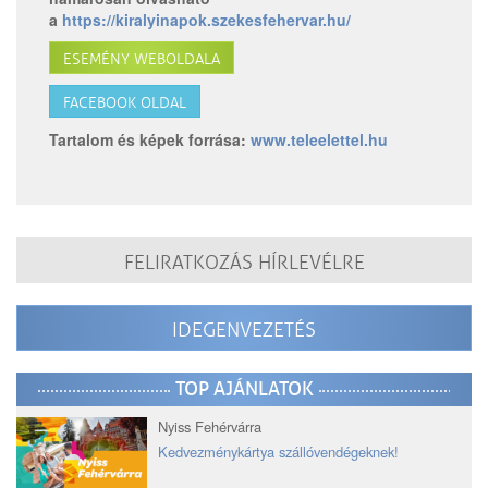
a
https://kiralyinapok.szekesfehervar.hu/
ESEMÉNY WEBOLDALA
FACEBOOK OLDAL
Tartalom és képek forrása:
www.teleelettel.hu
FELIRATKOZÁS HÍRLEVÉLRE
IDEGENVEZETÉS
TOP AJÁNLATOK
Nyiss Fehérvárra
Kedvezménykártya szállóvendégeknek!