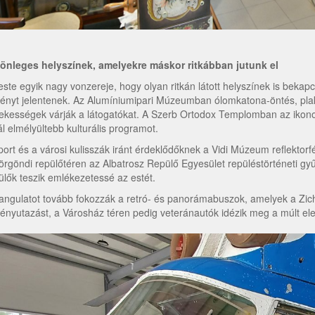
önleges helyszínek, amelyekre máskor ritkábban jutunk el
este egyik nagy vonzereje, hogy olyan ritkán látott helyszínek is bek
ényt jelentenek. Az Alumíniumipari Múzeumban ólomkatona-öntés, plak
ekességek várják a látogatókat. A Szerb Ortodox Templomban az ikono
ál elmélyültebb kulturális programot.
port és a városi kulisszák iránt érdeklődőknek a Vidi Múzeum reflektorf
örgöndi repülőtéren az Albatrosz Repülő Egyesület repüléstörténeti gy
ülők teszik emlékezetessé az estét.
angulatot tovább fokozzák a retró- és panorámabuszok, amelyek a Zichy 
ényutazást, a Városház téren pedig veteránautók idézik meg a múlt ele