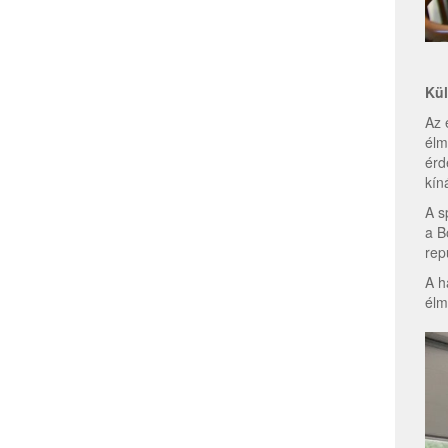
Kül
Az 
élm
érd
kín
A s
a B
rep
A h
élm