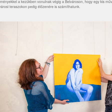
tményekkel a kezükben vonulnak végig a Belvároson, hogy egy kis művé
városi teraszokon pedig élőzenére is számíthatunk.