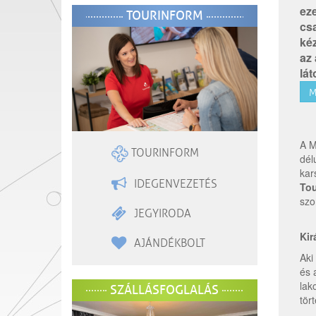
eze
TOURINFORM
csa
ké
az
lát
M
A M
TOURINFORM
dél
kar
IDEGENVEZETÉS
Tou
szo
JEGYIRODA
Kir
AJÁNDÉKBOLT
Aki
és 
lak
SZÁLLÁSFOGLALÁS
tör