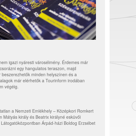
em igazi nyáresti városélmény. Érdemes már
acsorázni egy hangulatos teraszon, majd
ár beszerezhetők minden helyszínen és a
alagok már elérhetők a Tourinform irodában
am végéig.
atatlan a Nemzeti Emlékhely – Középkori Romkert
Mátyás király és Beatrix királyné esküvői
g a Látogatóközpontban Árpád-házi Boldog Erzsébet