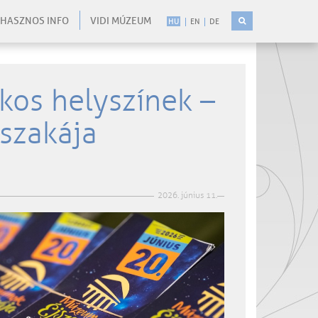
HASZNOS INFO
VIDI MÚZEUM
HU
EN
DE
tkos helyszínek –
szakája
2026. június 11.