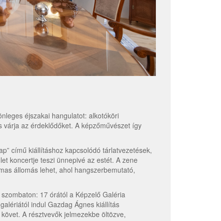
nleges éjszakai hangulatot: alkotóköri
is várja az érdeklődőket. A képzőművészet így
 című kiállításhoz kapcsolódó tárlatvezetések,
t koncertje teszi ünnepivé az estét. A zene
lmas állomás lehet, ahol hangszerbemutató,
 szombaton: 17 órától a Képzelő Galéria
alériától indul Gazdag Ágnes kiállítás
 követ. A résztvevők jelmezekbe öltözve,