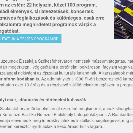
n az estén: 22 helyszín, közel 100 program,
ládi élmények, tárlatvezetések, koncertek,
zműves foglalkozások és különleges, csak erre
 alkalomra meghirdetett programok várják a
ogatókat.
UTATJUK A TELJES PROGRAMOT
úzeumok Éjszakája Székesfehérváron nemcsak múzeumlátogatás, han
után megérkezni, végigsétálni a történelmi belvároson, fagyizni vagy v
szalaggal nekivágni az éjszakai kulturális kalandnak. A karszalagok m
rinform irodában
is. Az adományként 1000 Ft-ért beszerezhető karsz
mbaton este 10 óráig és a résztvevő kiállítóhelyeken egészen a progr
ályi múlt, időutazás és történelmi kulisszák
 Székesfehérvár történelmi arcát szeretné megismerni, annak kihagyh
a Koronázó Bazilika Nemzeti Emlékhely Látogatóközpont. A Romkertben 
omája elevenedik meg interaktív játék és installáció segítségével, mí
ténetén keresztül nyílik ablak a késő Árpád-kor világára.