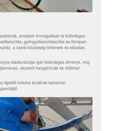
apcsolódnak, amelyek önmagukban is különleges
ettkészítés, gyöngyékszerkészítés és fémipari
sztáz, a szerb közösség története és előadás
ényes stadiontúrája ígér különleges élményt, míg
űjteménye, vezetett hangártúrák és oldtimer
ligettől indulva kínálnak belvárosi
ganciáját.