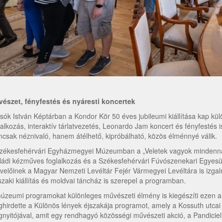
észet, fényfestés és nyáresti koncertek
sók István Képtárban a Kondor Kör 50 éves jubileumi kiállítása kap külö
lalkozás, interaktív tárlatvezetés, Leonardo Jam koncert és fényfestés 
csak néznivaló, hanem átélhető, kipróbálható, közös élménnyé válik.
zékesfehérvári Egyházmegyei Múzeumban a „Veletek vagyok mindennap”
ládi kézműves foglalkozás és a Székesfehérvári Fúvószenekari Egyesüle
velőinek a Magyar Nemzeti Levéltár Fejér Vármegyei Levéltára is izga
szaki kiállítás és moldvai táncház is szerepel a programban.
úzeumi programokat különleges művészeti élmény is kiegészíti ezen a
hirdette a Különös lények éjszakája programot, amely a Kossuth utcai g
nyitójával, amit egy rendhagyó közösségi művészeti akció, a Pandiciel