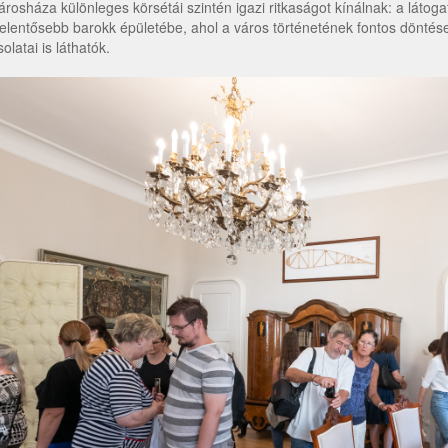
árosháza különleges körsétái szintén igazi ritkaságot kínálnak: a látog
jelentősebb barokk épületébe, ahol a város történetének fontos döntései
olatai is láthatók.