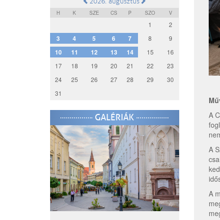
2026. augusztus
H
K
SZE
CS
P
SZO
V
1
2
3
4
5
6
7
8
9
10
11
12
13
14
15
16
17
18
19
20
21
22
23
24
25
26
27
28
29
30
31
Műv
A C
GALÉRIÁK
fog
nem
A S
csa
ked
idő
A m
meg
meg