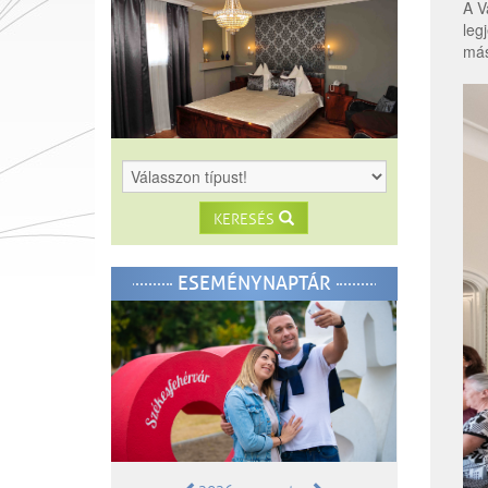
A V
leg
más
KERESÉS
ESEMÉNYNAPTÁR