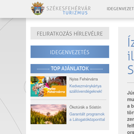
IDEGENVEZET
FELIRATKOZÁS HÍRLEVÉLRE
Í
i
IDEGENVEZETÉS
S
TOP AJÁNLATOK
Nyiss Fehérvárra
Kedvezménykártya
szállóvendégeknek!
Jú
mu
a b
Ökotúrák a Sóstón
tör
Garantált programok
zen
a Látogatóközponttal
fel
ors