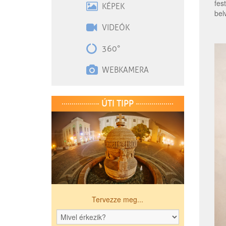
fes
KÉPEK
bel
VIDEÓK
360°
WEBKAMERA
ÚTI TIPP
Tervezze meg...