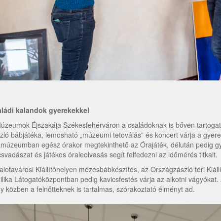
ládi kalandok gyerekekkel
úzeumok Éjszakája Székesfehérváron a családoknak is bőven tartoga
zló bábjátéka, lemosható „múzeumi tetoválás” és koncert várja a gyere
múzeumban egész órakor megtekinthető az Órajáték, délután pedig gy
csvadászat és játékos óraleolvasás segít felfedezni az időmérés titkait.
alotavárosi Kiállítóhelyen mézesbábkészítés, az Országzászló téri Ki
ilika Látogatóközpontban pedig kavicsfestés várja az alkotni vágyókat
y közben a felnőtteknek is tartalmas, szórakoztató élményt ad.