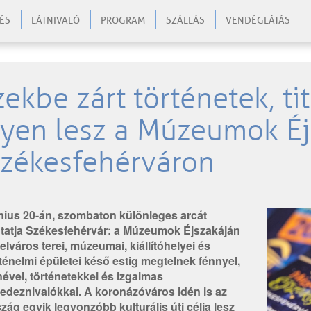
ÉS
LÁTNIVALÓ
PROGRAM
SZÁLLÁS
VENDÉGLÁTÁS
zekbe zárt történetek, ti
lyen lesz a Múzeumok Éj
zékesfehérváron
nius 20-án, szombaton különleges arcát
tatja Székesfehérvár: a Múzeumok Éjszakáján
elváros terei, múzeumai, kiállítóhelyei és
ténelmi épületei késő estig megtelnek fénnyel,
ével, történetekkel és izgalmas
fedeznivalókkal. A koronázóváros idén is az
zág egyik legvonzóbb kulturális úti célja lesz