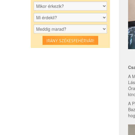
IRÁNY SZÉKESFEHÉRVÁR!
Csa
A M
Lás
Óra
kin
A P
Baz
hog