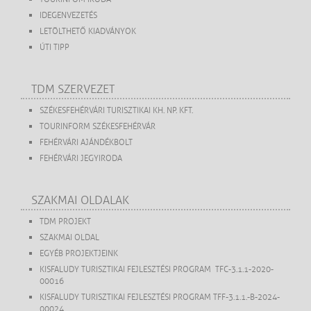
IDEGENVEZETÉS
LETÖLTHETŐ KIADVÁNYOK
ÚTI TIPP
TDM SZERVEZET
SZÉKESFEHÉRVÁRI TURISZTIKAI KH. NP. KFT.
TOURINFORM SZÉKESFEHÉRVÁR
FEHÉRVÁRI AJÁNDÉKBOLT
FEHÉRVÁRI JEGYIRODA
SZAKMAI OLDALAK
TDM PROJEKT
SZAKMAI OLDAL
EGYÉB PROJEKTJEINK
KISFALUDY TURISZTIKAI FEJLESZTÉSI PROGRAM TFC-3.1.1-2020-
00016
KISFALUDY TURISZTIKAI FEJLESZTÉSI PROGRAM TFF-3.1.1.-B-2024-
00024