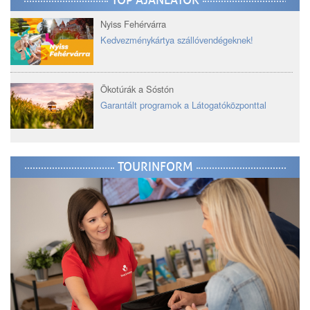
TOP AJÁNLATOK
Nyiss Fehérvárra
Kedvezménykártya szállóvendégeknek!
Ökotúrák a Sóstón
Garantált programok a Látogatóközponttal
TOURINFORM