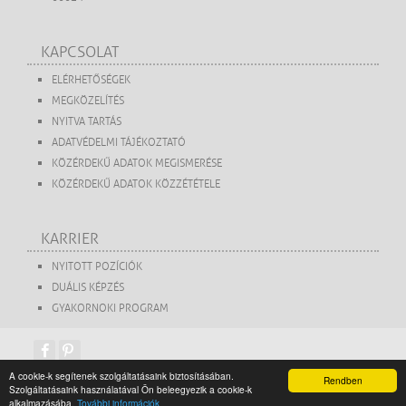
KAPCSOLAT
ELÉRHETŐSÉGEK
MEGKÖZELÍTÉS
NYITVA TARTÁS
ADATVÉDELMI TÁJÉKOZTATÓ
KÖZÉRDEKŰ ADATOK MEGISMERÉSE
KÖZÉRDEKŰ ADATOK KÖZZÉTÉTELE
KARRIER
NYITOTT POZÍCIÓK
DUÁLIS KÉPZÉS
GYAKORNOKI PROGRAM
A cookie-k segítenek szolgáltatásaink biztosításában.
Rendben
Szolgáltatásaink használatával Ön beleegyezik a cookie-k
copyright 2015. Székesfehérvári Turisztikai Közhasznú Nonprofit Kft.
alkalmazásába.
További információk