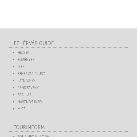
FEHÉRVÁR GUIDE
HELYEK
ÉLMÉNYEK
ÍZEK
FEHÉRVÁR PLUSZ
LÁTNIVALÓ
RENDEZVÉNY
SZÁLLÁS
HASZNOS INFO
MICE
TOURINFORM
TOURINFOM IRODA