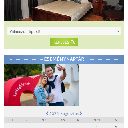
KERESÉS
ESEMÉNYNAPTÁR
2026. augusztus
H
K
SZE
CS
P
SZO
V
1
2