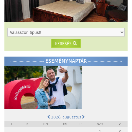
KERESÉS
ESEMÉNYNAPTÁR
2026. augusztus
H
K
SZE
CS
P
SZO
V
1
2