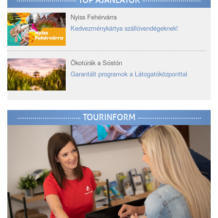
TOP AJÁNLATOK
Nyiss Fehérvárra
Kedvezménykártya szállóvendégeknek!
Ökotúrák a Sóstón
Garantált programok a Látogatóközponttal
TOURINFORM