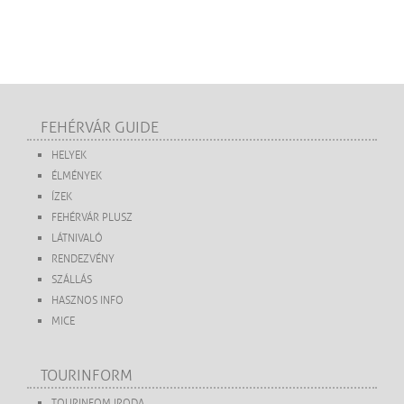
FEHÉRVÁR GUIDE
HELYEK
ÉLMÉNYEK
ÍZEK
FEHÉRVÁR PLUSZ
LÁTNIVALÓ
RENDEZVÉNY
SZÁLLÁS
HASZNOS INFO
MICE
TOURINFORM
TOURINFOM IRODA