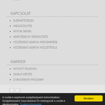
KAPCSOLAT
ELÉRHETŐSÉGEK
MEGKÖZELÍTÉS
NYITVA TARTÁS
ADATVÉDELMI TÁJÉKOZTATÓ
KÖZÉRDEKŰ ADATOK MEGISMERÉSE
KÖZÉRDEKŰ ADATOK KÖZZÉTÉTELE
KARRIER
NYITOTT POZÍCIÓK
DUÁLIS KÉPZÉS
GYAKORNOKI PROGRAM
A cookie-k segítenek szolgáltatásaink biztosításában.
Rendben
Szolgáltatásaink használatával Ön beleegyezik a cookie-k
copyright 2015. Székesfehérvári Turisztikai Közhasznú Nonprofit Kft.
alkalmazásába.
További információk