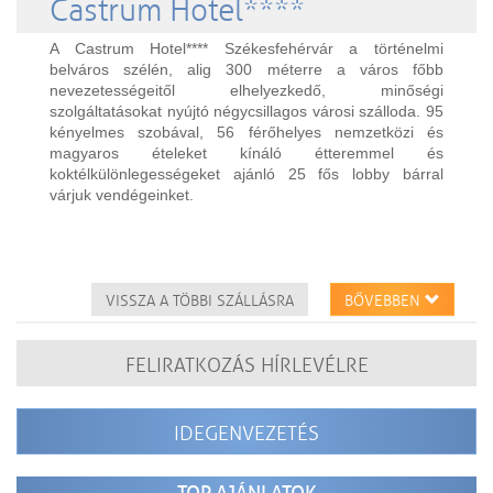
Castrum Hotel****
A Castrum Hotel**** Székesfehérvár a történelmi
belváros szélén, alig 300 méterre a város főbb
nevezetességeitől elhelyezkedő, minőségi
szolgáltatásokat nyújtó négycsillagos városi szálloda. 95
kényelmes szobával, 56 férőhelyes nemzetközi és
magyaros ételeket kínáló étteremmel és
koktélkülönlegességeket ajánló 25 fős lobby bárral
várjuk vendégeinket.
VISSZA A TÖBBI SZÁLLÁSRA
BŐVEBBEN
FELIRATKOZÁS HÍRLEVÉLRE
IDEGENVEZETÉS