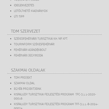
IDEGENVEZETÉS
LETÖLTHETŐ KIADVÁNYOK
ÚTI TIPP
TDM SZERVEZET
SZÉKESFEHÉRVÁRI TURISZTIKAI KH. NP. KFT.
TOURINFORM SZÉKESFEHÉRVÁR
FEHÉRVÁRI AJÁNDÉKBOLT
FEHÉRVÁRI JEGYIRODA
SZAKMAI OLDALAK
TDM PROJEKT
SZAKMAI OLDAL
EGYÉB PROJEKTJEINK
KISFALUDY TURISZTIKAI FEJLESZTÉSI PROGRAM TFC-3.1.1-2020-
00016
KISFALUDY TURISZTIKAI FEJLESZTÉSI PROGRAM TFF-3.1.1.-B-2024-
00024