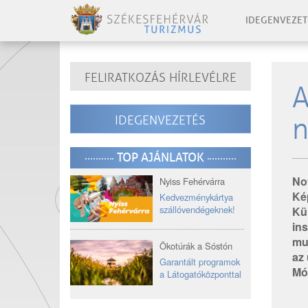
IDEGENVEZET
FELIRATKOZÁS HÍRLEVÉLRE
A
n
IDEGENVEZETÉS
TOP AJÁNLATOK
No
Nyiss Fehérvárra
Kép
Kedvezménykártya
szállóvendégeknek!
Kül
ins
mut
Ökotúrák a Sóstón
az 
Garantált programok
Mó
a Látogatóközponttal