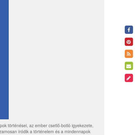
ok történései, az ember csetlő-botló igyekezete,
uzamosan íródik a történelem és a mindennapok