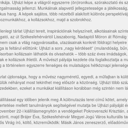
nikája. Ujházi képe a világról egyszerre (ön)ironikus, szórakoztató és s
galmasság jellemzi. Munkáinak alapvető jellegzetessége a játékosság, 
tikus hang. A képek sajátos, több nézetből alakított különös perspektív
ozmunkákhoz, a kollázsokhoz, majd a szobrokhoz.
elenlegi tárlat Ujházi tereit, inspirációinak helyszíneit, alkotásainak szí
ogató, az út Székesfehérvártól Lisszabonig, Nadaptól Móron át Rómáig 
nem csak a világ nagyvárosaiba, utazásainak konkrét földrajzi helyeire j
ága is feltárul előttünk: Ujházi a sors „nagy kérdéseit” (mulandóság, bű
ősorban kollázsain láthatók és olvashatók – több száz éves imádságok,
tak e kollázsok ihletői. A művészt pályája kezdete óta foglalkoztatja a 
 a történelem egyszerre fenséges és mulatságos hétköznapi jelenségei
árlat újdonsága, hogy a művész nagyméretű, egyedi, a műfajban is külö
ülük néhányat most tekinthet meg először a közönség. Ujházi több száz 
izedekben, ezeket a munkákat kiállításon korábban még szintén nem lá
iállítással egy időben jelenik meg A különutazás terei című kötet, ame
ertetése mellett tanulmányok segítségével mutatja be Ujházi pályáját 
ovember 22-i kiállításmegnyitón a vendégeket Pokrovenszki Krisztián,
zönti, majd Brájer Éva, Székesfehérvár Megyei Jogú Város kulturális ta
ős Virág író, költő, közreműködik: Másik János zeneszerző, előadóműv