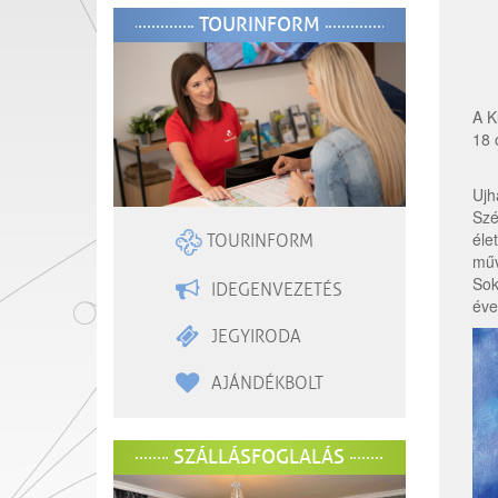
TOURINFORM
A K
18 
Ujh
Szé
éle
TOURINFORM
műv
Sok
IDEGENVEZETÉS
éve
JEGYIRODA
AJÁNDÉKBOLT
SZÁLLÁSFOGLALÁS