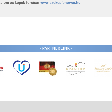
talom és képek forrása:
www.szekesfehervar.hu
PARTNEREINK