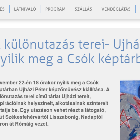
ÉS
LÁTNIVALÓ
PROGRAM
SZÁLLÁS
VENDÉGLÁTÁS
 különutazás terei- Ujház
yílik meg a Csók képtár
vember 22-én 18 órakor nyílik meg a Csók
tárban Ujházi Péter képzőművész kiállítása. A
önutazás terei című tárlat Ujházi tereit,
pirációinak helyszíneit, alkotásainak színtereit
atja be. Egy utazáson vehet részt a látogató,
út Székesfehérvártól Lisszabonig, Nadaptól
ron át Rómáig vezet.