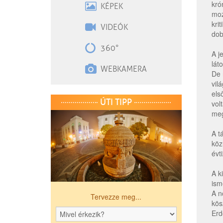
kró
KÉPEK
moz
kri
VIDEÓK
dob
360°
A j
lát
WEBKAMERA
De 
vil
els
ÚTI TIPP
vol
meg
A t
köz
évt
A k
ism
A n
Tervezze meg...
kös
Erd