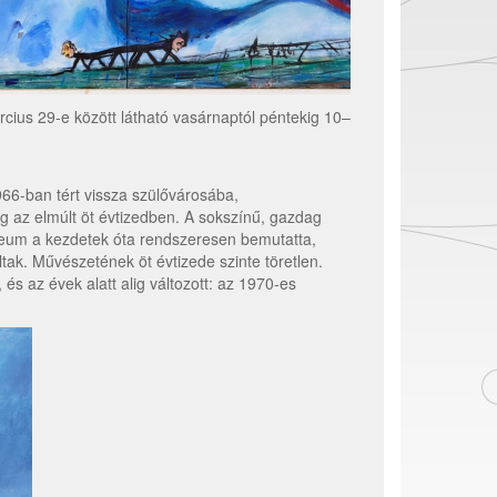
cius 29-e között látható vasárnaptól péntekig 10–
66-ban tért vissza szülővárosába,
eg az elmúlt öt évtizedben. A sokszínű, gazdag
úzeum a kezdetek óta rendszeresen bemutatta,
ak. Művészetének öt évtizede szinte töretlen.
és az évek alatt alig változott: az 1970-es