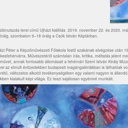
ülönutazás terei című Ujházi kiállítás 2019. november 22. és 2020. már
óráig, szombaton 9–18 óráig a Csók István Képtárban.
ázi Péter a Képzőművészeti Főiskola festő szakának elvégzése után 19
kesfehérvárra. Művészetéről számtalan írás, kritika, méltatás jelent m
tművet, annak fontosabb állomásait a fehérvári Szent István Király M
ei az elmúlt évtizedekben budapesti magángalériákban is láthatóak volt
rétű, változatos alkotói tevékenységében egy valami nagyon is állandó, 
kben kialakult képi világa. Ez teszi sajátosan egyénivé munkáit.