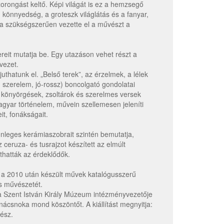
zorongást keltő. Képi világát is ez a hemzsegő
könnyedség, a groteszk világlátás és a fanyar,
ája szükségszerűen vezette el a művészt a
ntereit mutatja be. Egy utazáson vehet részt a
vezet.
uthatunk el. „Belső terek”, az érzelmek, a lélek
n, szerelem, jó-rossz) boncolgató gondolatai
 könyörgések, zsoltárok és szerelmes versek
magyar történelem, művein szellemesen jeleníti
t, fonákságait.
nleges kerámiaszobrait szintén bemutatja,
ceruza- és tusrajzot készített az elmúlt
thatták az érdeklődők.
ly a 2010 után készült művek katalógusszerű
és művészetét.
 a Szent István Király Múzeum intézményvezetője
nácsnoka mond köszöntőt. A kiállítást megnyitja:
ész.