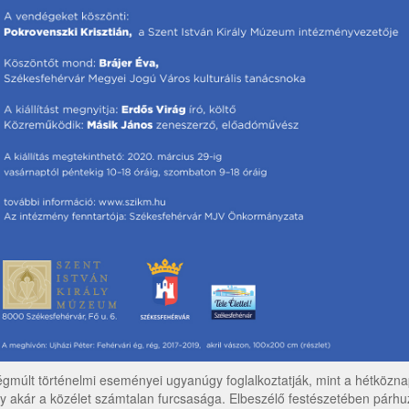
égmúlt történelmi eseményei ugyanúgy foglalkoztatják, mint a hétköznap
y akár a közélet számtalan furcsasága. Elbeszélő festészetében párh