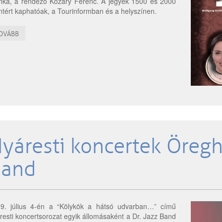
nka, a rendező Kozáry Ferenc. A jegyek 1500 és 2000
intért kaphatóak, a Tourinformban és a helyszínen.
OVÁBB
yáresti koncertek Öregh
Band
9. július 4-én a “Kölykök a hátsó udvarban…” című
resti koncertsorozat egyik állomásaként a Dr. Jazz Band