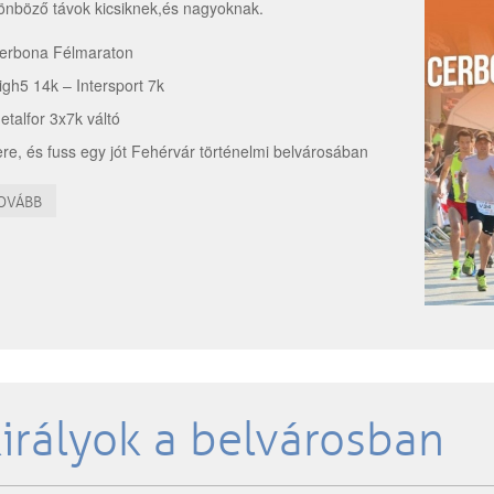
önböző távok kicsiknek,és nagyoknak.
erbona Félmaraton
igh5 14k – Intersport 7k
etalfor 3x7k váltó
re, és fuss egy jót Fehérvár történelmi belvárosában
OVÁBB
irályok a belvárosban