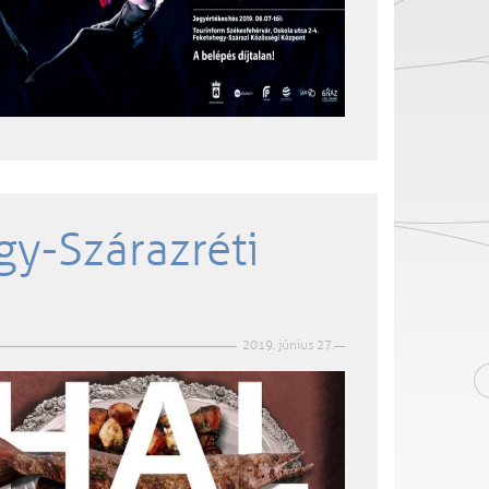
gy-Szárazréti
2019. június 27.