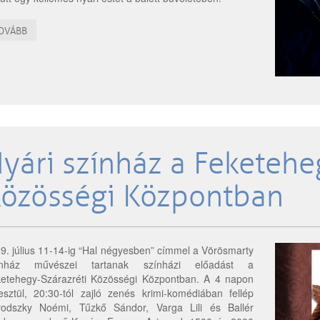
OVÁBB
yári színház a Feketehe
özösségi Központban
9. július 11-14-ig “Hal négyesben” címmel a Vörösmarty
ínház művészei tartanak színházi előadást a
etehegy-Szárazréti Közösségi Központban. A 4 napon
esztül, 20:30-tól zajló zenés krimi-komédiában fellép
odszky Noémi, Tűzkő Sándor, Varga Lili és Ballér