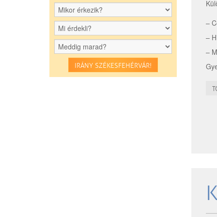
Kül
– C
– H
– M
Gye
IRÁNY SZÉKESFEHÉRVÁR!
T
K