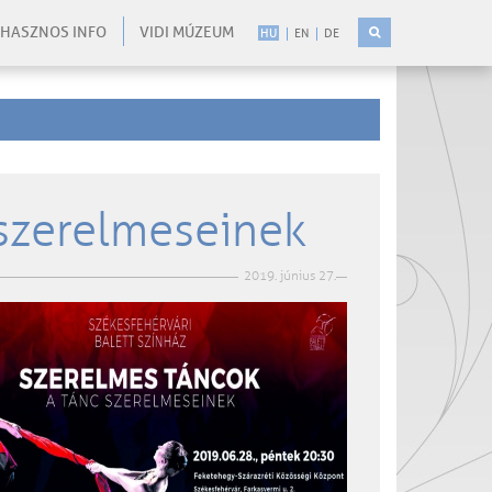
HASZNOS INFO
VIDI MÚZEUM
HU
EN
DE
 szerelmeseinek
2019. június 27.