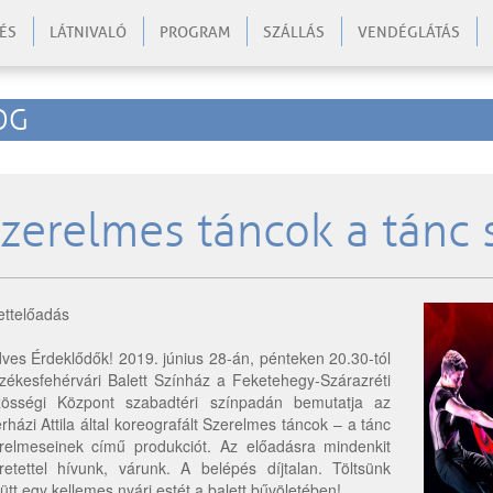
ÉS
LÁTNIVALÓ
PROGRAM
SZÁLLÁS
VENDÉGLÁTÁS
OG
zerelmes táncok a tánc
ettelőadás
ves Érdeklődők! 2019. június 28-án, pénteken 20.30-tól
zékesfehérvári Balett Színház a Feketehegy-Szárazréti
össégi Központ szabadtéri színpadán bemutatja az
rházi Attila által koreografált Szerelmes táncok – a tánc
relmeseinek című produkciót. Az előadásra mindenkit
retettel hívunk, várunk. A belépés díjtalan. Töltsünk
ütt egy kellemes nyári estét a balett bűvöletében!