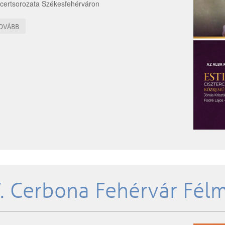
certsorozata Székesfehérváron
OVÁBB
. Cerbona Fehérvár Fél