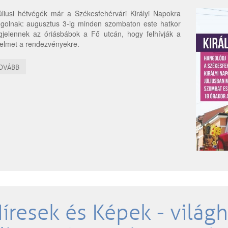
úliusi hétvégék már a Székesfehérvári Királyi Napokra
golnak: augusztus 3-ig minden szombaton este hatkor
jelennek az óriásbábok a Fő utcán, hogy felhívják a
yelmet a rendezvényekre.
OVÁBB
íresek és Képek - világh