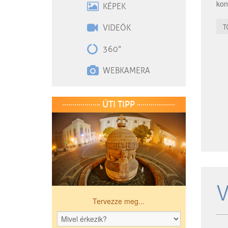
kon
KÉPEK
VIDEÓK
T
360°
WEBKAMERA
ÚTI TIPP
V
Tervezze meg...