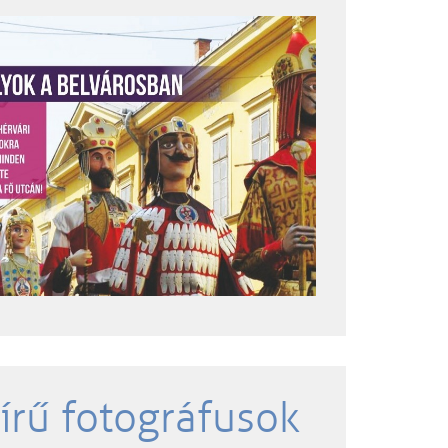
írű fotográfusok