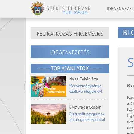
IDEGENVEZET
BL
FELIRATKOZÁS HÍRLEVÉLRE
IDEGENVEZETÉS
S
TOP AJÁNLATOK
Nyiss Fehérvárra
Bal
Kedvezménykártya
szállóvendégeknek!
Ked
a S
Ökotúrák a Sóstón
Köz
Garantált programok
Ege
a Látogatóközponttal
sze
sze
egy