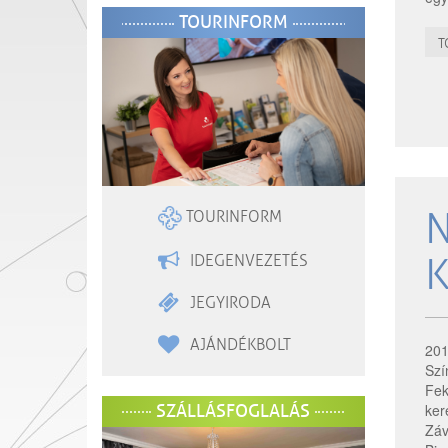
TOURINFORM
T
N
TOURINFORM
K
IDEGENVEZETÉS
JEGYIRODA
AJÁNDÉKBOLT
201
Sz
Fek
SZÁLLÁSFOGLALÁS
ker
Záv