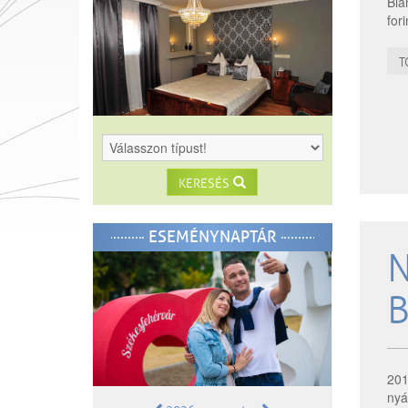
Bia
for
T
KERESÉS
ESEMÉNYNAPTÁR
N
201
nyá