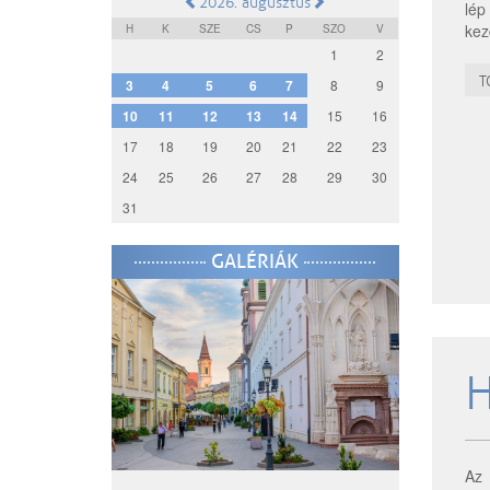
2026. augusztus
lép
kez
H
K
SZE
CS
P
SZO
V
1
2
T
3
4
5
6
7
8
9
10
11
12
13
14
15
16
17
18
19
20
21
22
23
24
25
26
27
28
29
30
31
GALÉRIÁK
H
Az