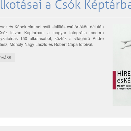
lkotásai a Csók Képtárb
esek és Képek címmel nyílt kiállítás csütörtökön délután
sók István Képtárban: a magyar fotográfia modern
nyzatainak 150 alkotásából, köztük a világhírű André
tész, Moholy-Nagy László és Robert Capa fotóival.
OVÁBB