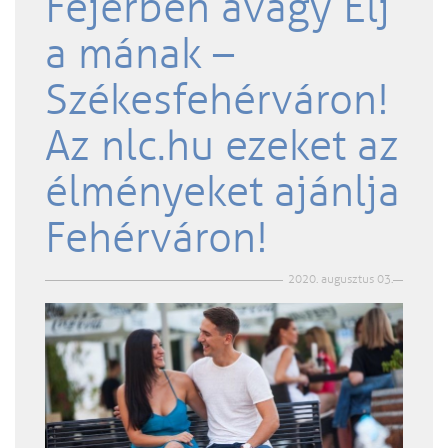
Fejérben avagy Élj
a mának –
Székesfehérváron!
Az nlc.hu ezeket az
élményeket ajánlja
Fehérváron!
2020. augusztus 03.