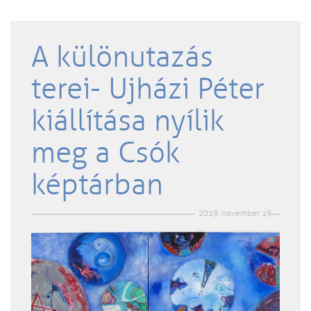
A különutazás
terei- Ujházi Péter
kiállítása nyílik
meg a Csók
képtárban
2019. november 19.