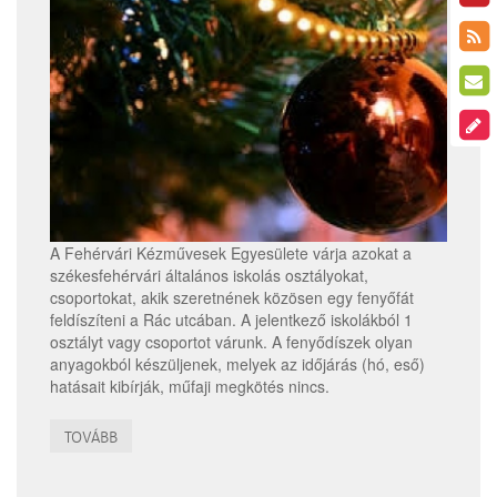
A Fehérvári Kézművesek Egyesülete várja azokat a
székesfehérvári általános iskolás osztályokat,
csoportokat, akik szeretnének közösen egy fenyőfát
feldíszíteni a Rác utcában. A jelentkező iskolákból 1
osztályt vagy csoportot várunk. A fenyődíszek olyan
anyagokból készüljenek, melyek az időjárás (hó, eső)
hatásait kibírják, műfaji megkötés nincs.
TOVÁBB