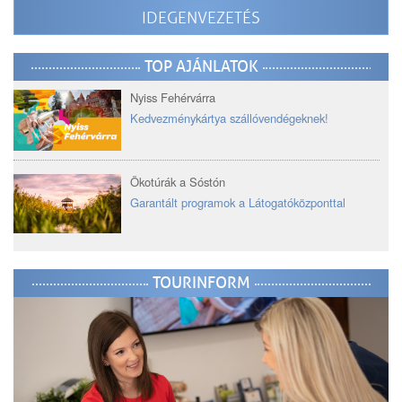
IDEGENVEZETÉS
TOP AJÁNLATOK
Nyiss Fehérvárra
Kedvezménykártya szállóvendégeknek!
Ökotúrák a Sóstón
Garantált programok a Látogatóközponttal
TOURINFORM