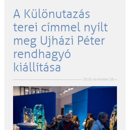
A Különutazás
terei címmel nyílt
meg Ujházi Péter
rendhagyó
kiállítása
2019. november 26.