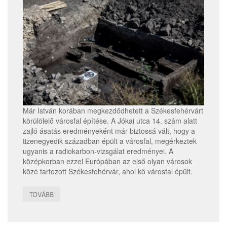
Már István korában megkezdődhetett a Székesfehérvárt
körülölelő városfal építése. A Jókai utca 14. szám alatt
zajló ásatás eredményeként már biztossá vált, hogy a
tizenegyedik században épült a városfal, megérkeztek
ugyanis a radiokarbon-vizsgálat eredményei. A
középkorban ezzel Európában az első olyan városok
közé tartozott Székesfehérvár, ahol kő városfal épült.
TOVÁBB