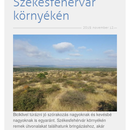
Székesfehérvár
környékén
2019. november 12.
Biciklivel túrázni jó szórakozás nagyoknak és kevésbé
nagyoknak is egyaránt. Székesfehérvár környékén
remek útvonalakat találhatunk bringázáshoz, akár