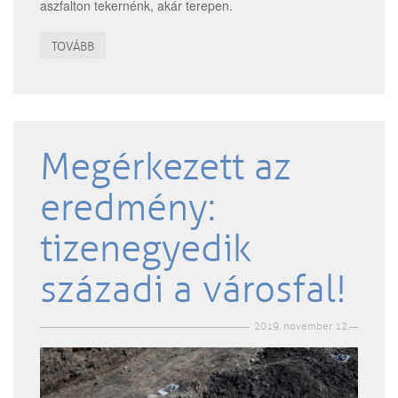
aszfalton tekernénk, akár terepen.
TOVÁBB
Megérkezett az
eredmény:
tizenegyedik
századi a városfal!
2019. november 12.