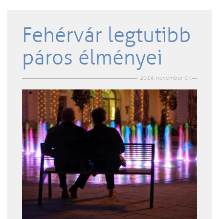
Fehérvár legtutibb
páros élményei
2019. november 07.