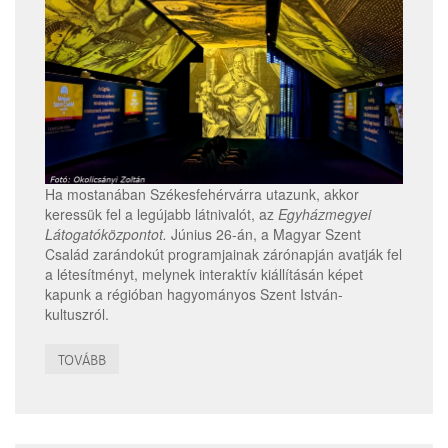
Ha mostanában Székesfehérvárra utazunk, akkor
keressük fel a legújabb látnivalót, az
Egyházmegyei
Látogatóközpontot.
Június 26-án, a Magyar Szent
Család zarándokút programjainak zárónapján avatják fel
a létesítményt, melynek interaktív kiállításán képet
kapunk a régióban hagyományos Szent István-
kultuszról.
TOVÁBB