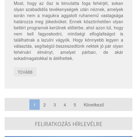
Most, hogy az ősz is kimutatta foga fehérjét, sokan
olyan szabadidős tevékenységek után néznek, amelyek
során nem a magukra aggatott ruhanemű vastagsága
határozza meg jókedvüket. Ennek köszönhetően olyan
beltéri programok kerülnek előtérbe, ahol azon túl, hogy
nem kell fagyoskodni, minőségi elfoglaltságot is
találhatnak a lazulni vágyók. Hogy könnyebb legyen a
választás, segítségül összeszedtünk nektek jó pár olyan
fehérvári élményt, amelyet párban, de akár
sokadmagatokkal is átélhettek.
TOVÁBB
1
2
3
4
5
Következő
FELIRATKOZÁS HÍRLEVÉLRE