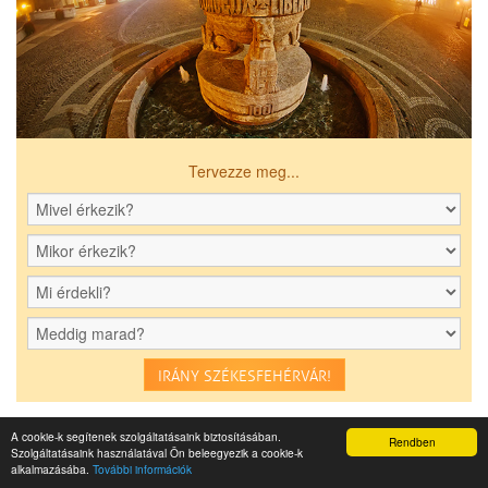
Tervezze meg...
IRÁNY SZÉKESFEHÉRVÁR!
PARTNEREINK
A cookie-k segítenek szolgáltatásaink biztosításában.
Rendben
Szolgáltatásaink használatával Ön beleegyezik a cookie-k
alkalmazásába.
További információk