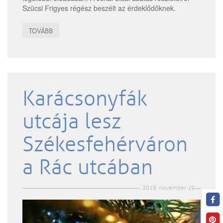
Szücsi Frigyes régész beszélt az érdeklődőknek.
TOVÁBB
Karácsonyfák
utcája lesz
Székesfehérváron
a Rác utcában
2019. november 19.