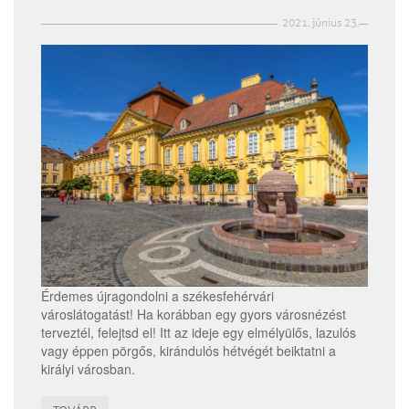
2021. június 23.
Érdemes újragondolni a székesfehérvári
városlátogatást! Ha korábban egy gyors városnézést
terveztél, felejtsd el! Itt az ideje egy elmélyülős, lazulós
vagy éppen pörgős, kirándulós hétvégét beiktatni a
királyi városban.