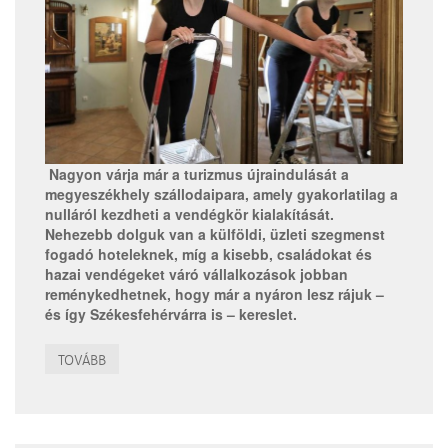
Nagyon várja már a turizmus újraindulását a
megyeszékhely szállodaipara, amely gyakorlatilag a
nulláról kezdheti a vendégkör kialakítását.
Nehezebb dolguk van a külföldi, üzleti szegmenst
fogadó hoteleknek, míg a kisebb, családokat és
hazai vendégeket váró vállalkozások jobban
reménykedhetnek, hogy már a nyáron lesz rájuk –
és így Székesfehérvárra is – kereslet.
TOVÁBB