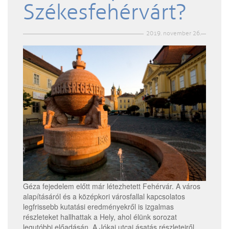
Székesfehérvárt?
2019. november 26.
Géza fejedelem előtt már létezhetett Fehérvár. A város
alapításáról és a középkori városfallal kapcsolatos
legfrissebb kutatási eredményekről is izgalmas
részleteket hallhattak a Hely, ahol élünk sorozat
legutóbbi előadásán. A Jókai utcai ásatás részleteiről