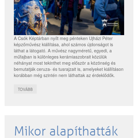
A Csók Képtárban nyílt meg pénteken Ujházi Péter
képzőművész kiállítása, ahol számos újdonságot is
láthat a látogató. A művész nagyméretű, egyedi, a
műfajban is különleges kerámiaszobrait közülük
néhányat most tekinthet meg először a közönség és
bemutatják ceruza- és tusrajzait is, amelyeket kiállításon
korábban még szintén nem láthattak az érdeklődők.
TOVÁBB
Mikor alapíthatták