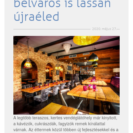
belváros is lassan
újraéled
2020. május 27.
A legtöbb teraszos, kertes vendéglátóhely már kinyitott,
a kávézók, cukrászdák, fagyizók remek kínálattal
várnak. Az éttermek közül többen új fejlesztésekkel és a