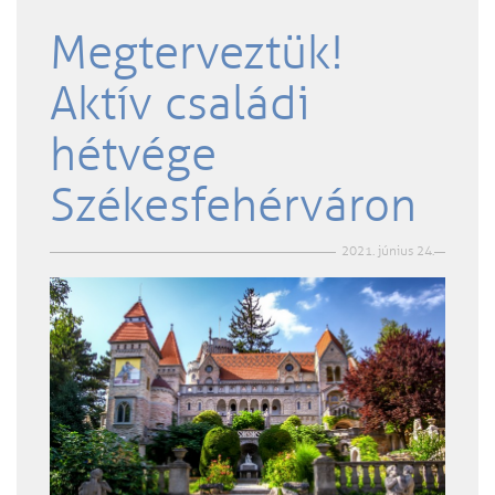
Megterveztük!
Aktív családi
hétvége
Székesfehérváron
2021. június 24.