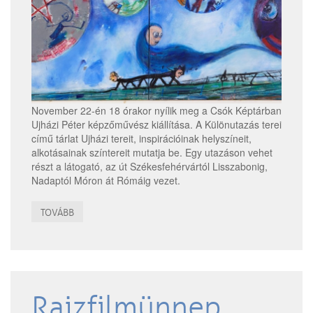
November 22-én 18 órakor nyílik meg a Csók Képtárban
Ujházi Péter képzőművész kiállítása. A Különutazás terei
című tárlat Ujházi tereit, inspirációinak helyszíneit,
alkotásainak színtereit mutatja be. Egy utazáson vehet
részt a látogató, az út Székesfehérvártól Lisszabonig,
Nadaptól Móron át Rómáig vezet.
TOVÁBB
Rajzfilmünnep